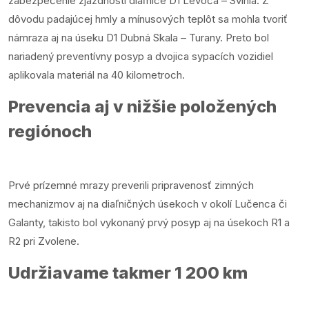
zabezpečenie zjazdnosti diaľnice D1 Levoča – Svinia. Z
dôvodu padajúcej hmly a mínusových teplôt sa mohla tvoriť
námraza aj na úseku D1 Dubná Skala – Turany. Preto bol
nariadený preventívny posyp a dvojica sypacích vozidiel
aplikovala materiál na 40 kilometroch.
Prevencia aj v nižšie položených
regiónoch
Prvé prízemné mrazy preverili pripravenosť zimných
mechanizmov aj na diaľničných úsekoch v okolí Lučenca či
Galanty, takisto bol vykonaný prvý posyp aj na úsekoch R1 a
R2 pri Zvolene.
Udržiavame takmer 1 200 km