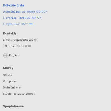
Dôležité čísla
Diaľničná patrola:
0800 100 007
E-známka:
+421 2 32 777 777
E-mýto:
+421 35 111 111
Kontakty
E-mail.:
otazka@ndsas.sk
Tel.:
+421 2 583 11 111
English
Stavby
Stavby
V príprave
Diaľničná sieť
Štúdie realizovateľnosti
Spoplatnenie