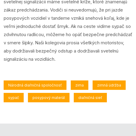
svetelnej signalizácii máme svetelné kríže, ktoré znamenajú
zákaz predchádzania. Vodiči si neuvedomujú, že pri jazde
posypových vozidiel v tandeme vzniká snehová koľaj, kde je
veľmi jednoduché dostať šmyk. Ak na ceste vidíme sypač so
zdvihnutou radlicou, môžeme ho opäť bezpečne predchádzať
v smere šípky. Naši kolegovia prosia všetkých motoristov,
aby dodržiavali bezpečný odstup a dodržiavali svetelnú
signalizáciu na vozidlách.
Národná diaľničná spoločnosť
zima
zimná údržba
sypač
posypový materál
diaľničná sieť