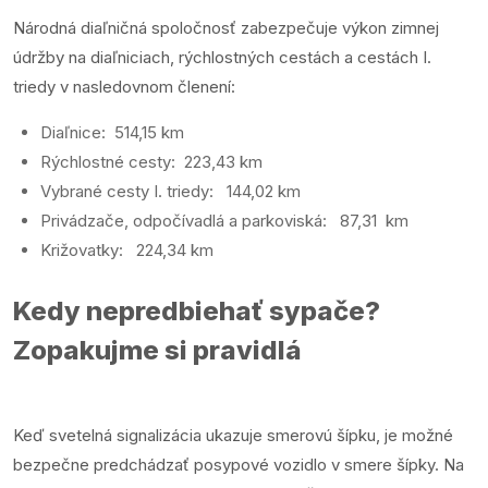
Národná diaľničná spoločnosť zabezpečuje výkon zimnej
údržby na diaľniciach, rýchlostných cestách a cestách I.
triedy v nasledovnom členení:
Diaľnice: 514,15 km
Rýchlostné cesty: 223,43 km
Vybrané cesty I. triedy: 144,02 km
Privádzače, odpočívadlá a parkoviská: 87,31 km
Križovatky: 224,34 km
Kedy nepredbiehať sypače?
Zopakujme si pravidlá
Keď svetelná signalizácia ukazuje smerovú šípku, je možné
bezpečne predchádzať posypové vozidlo v smere šípky. Na