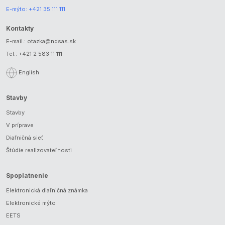
E-mýto:
+421 35 111 111
Kontakty
E-mail.:
otazka@ndsas.sk
Tel.:
+421 2 583 11 111
English
Stavby
Stavby
V príprave
Diaľničná sieť
Štúdie realizovateľnosti
Spoplatnenie
Elektronická diaľničná známka
Elektronické mýto
EETS