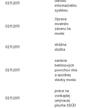
údržbu
03.11.2011
informačného
systému
Oprava
mostnéo
03.11.2011
záveru na
moste
strážna
02.11.2011
služba
sanácia
betónových
02.11.2011
povrchov ríms
a spodnej
stavby mosta
práce na
vonkajšej
02.11.2011
umývacej
ploche SSÚD