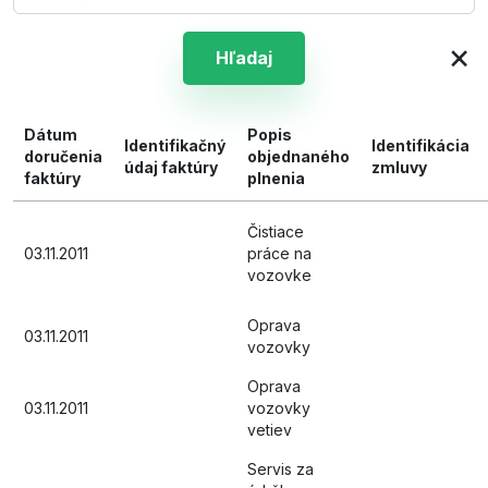
×
Hľadaj
Dátum
Popis
Identifikačný
Identifikácia
doručenia
objednaného
údaj faktúry
zmluvy
faktúry
plnenia
Čistiace
03.11.2011
práce na
vozovke
Oprava
03.11.2011
vozovky
Oprava
03.11.2011
vozovky
vetiev
Servis za