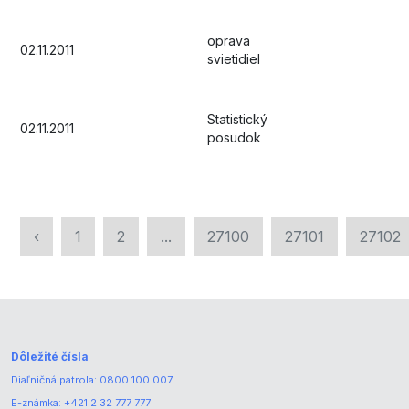
oprava
02.11.2011
svietidiel
Statistický
02.11.2011
posudok
‹
1
2
...
27100
27101
27102
Dôležité čísla
Diaľničná patrola:
0800 100 007
E-známka:
+421 2 32 777 777