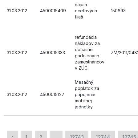
nájom
31.03.2012
4500015409
oceľových
150693
fliaš
refundácia
nákladov za
dočasne
31.03.2012
4500015333
ZM/2011/048
pridelených
zamestnancov
v ZÚC
Mesačný
poplatok za
31.03.2012
4500015127
pripojenie
mobilnej
jednotky
‹
1
2
...
12743
12744
12745