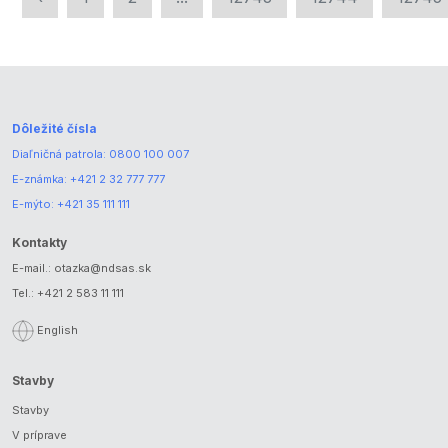
Dôležité čísla
Diaľničná patrola:
0800 100 007
E-známka:
+421 2 32 777 777
E-mýto:
+421 35 111 111
Kontakty
E-mail.:
otazka@ndsas.sk
Tel.:
+421 2 583 11 111
English
Stavby
Stavby
V príprave