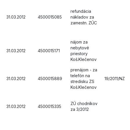
refundácia
31.03.2012
4500015085
nákladov za
zamestn. ZÚC
nájom za
nebytové
31.03.2012
4500015171
priestory
Koš.Klečenov
prenájom - za
telefón na
31.03.2012
4500015889
19/2011/NZ
stredisku ZS
Koš.Klečenov
ZÚ chodníkov
31.03.2012
4500015335
za 3/2012