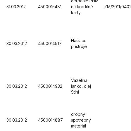
čerpanie PHM
31.03.2012
4500015481
na kreditné
ZM/2011/040
karty
Hasiace
30.03.2012
4500014917
prístroje
Vazelina,
30.03.2012
4500014932
lanko, olej
Stihl
drobný
30.03.2012
4500014887
spotrebný
materiál