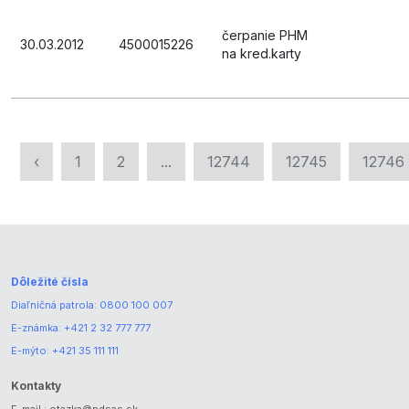
čerpanie PHM
30.03.2012
4500015226
na kred.karty
‹
1
2
...
12744
12745
12746
Dôležité čísla
Diaľničná patrola:
0800 100 007
E-známka:
+421 2 32 777 777
E-mýto:
+421 35 111 111
Kontakty
E-mail.:
otazka@ndsas.sk