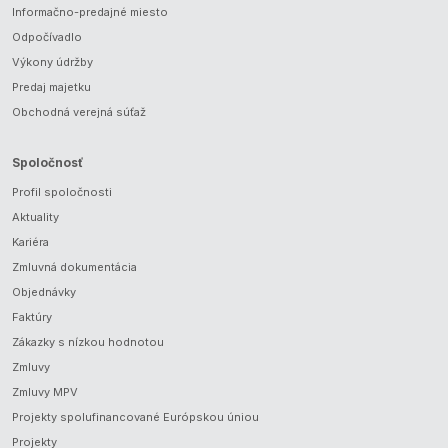
Informačno-predajné miesto
Odpočívadlo
Výkony údržby
Predaj majetku
Obchodná verejná súťaž
Spoločnosť
Profil spoločnosti
Aktuality
Kariéra
Zmluvná dokumentácia
Objednávky
Faktúry
Zákazky s nízkou hodnotou
Zmluvy
Zmluvy MPV
Projekty spolufinancované Európskou úniou
Projekty