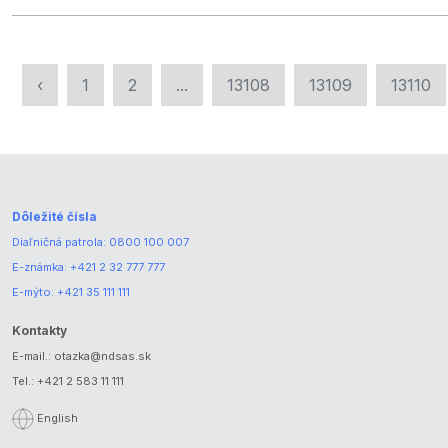
‹
1
2
...
13108
13109
13110
Dôležité čísla
Diaľničná patrola:
0800 100 007
E-známka:
+421 2 32 777 777
E-mýto:
+421 35 111 111
Kontakty
E-mail.:
otazka@ndsas.sk
Tel.:
+421 2 583 11 111
English