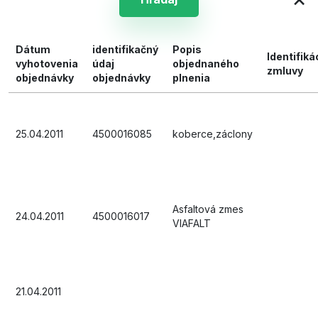
Dátum
identifikačný
Popis
Identifiká
vyhotovenia
údaj
objednaného
zmluvy
objednávky
objednávky
plnenia
25.04.2011
4500016085
koberce,záclony
Asfaltová zmes
24.04.2011
4500016017
VIAFALT
21.04.2011