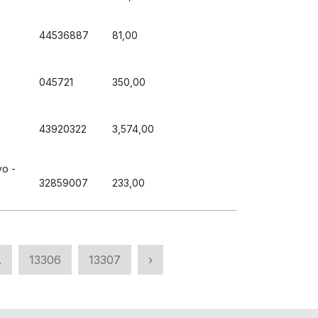
44536887
81,00
045721
350,00
43920322
3,574,00
vo -
32859007
233,00
.
13306
13307
›