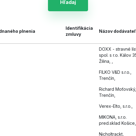
Hľadaj
Identifikácia
dnaného plnenia
Názov dodávate
zmluvy
DOXX - stravné lís
spol. s r.o. Kálov 3
Žilina, ,
FILKO V&D s.r.o.,
Trenčín,
Richard Moťovský
Trenčín,
Verex-Elto, s.r.o.,
MIKONA, s.r.o.
pred.sklad Košice,
Nicholtrackt,