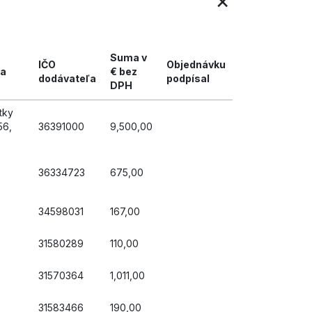
×
Suma v
IČO
Objednávku
ľa
€ bez
dodávateľa
podpísal
DPH
tky
56,
36391000
9,500,00
36334723
675,00
,
34598031
167,00
31580289
110,00
31570364
1,011,00
31583466
190,00