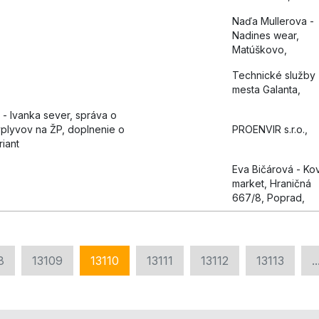
Naďa Mullerova -
Nadines wear,
Matúškovo,
Technické služby
mesta Galanta,
- Ivanka sever, správa o
plyvov na ŽP, doplnenie o
PROENVIR s.r.o.,
riant
Eva Bičárová - Ko
market, Hraničná
667/8, Poprad,
8
13109
13110
13111
13112
13113
..