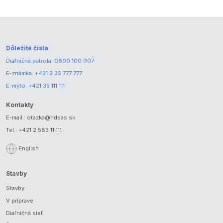
Dôležité čísla
Diaľničná patrola:
0800 100 007
E-známka:
+421 2 32 777 777
E-mýto:
+421 35 111 111
Kontakty
E-mail.:
otazka@ndsas.sk
Tel.:
+421 2 583 11 111
English
Stavby
Stavby
V príprave
Diaľničná sieť