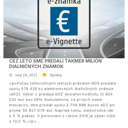
CEZ LETO SME PREDALI TAKMER MILIÓN
DIAĽNIČNÝCH ZNÁMOK
sep 24, 2021
Správy
<p>Počas tohtoročných letných prázdnin NDS predala
spolu 978 438 ks elektronických diaľničných známok
(eDZ). Výber z predaja eDZ dosiahol hodnotu 13 824
520 eur bez DPH. Kumulatívne, za prvých osem
mesiacov, sme predali spolu 2 706 888 kusov eDZ pri
príjme 59 837 978 eur. Napriek tomu, medziročne ide
o 5 % pokles. V porovnaní s rokom 2019 je výber nižší
o 13,5 %.</p>