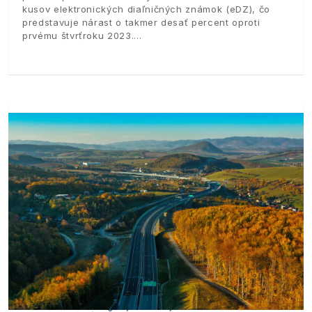
kusov elektronických diaľničných známok (eDZ), čo
predstavuje nárast o takmer desať percent oproti
prvému štvrťroku 2023.