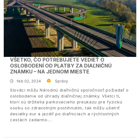
VŠETKO, ČO POTREBUJETE VEDIEŤ O
OSLOBODENÍ OD PLATBY ZA DIAĽNIČNÚ
ZNÁMKU – NA JEDNOM MIESTE
feb 02, 2024
Správy
Slováci môžu Národnú diaľničnú spoločnosť požiadať o
oslobodenie od úhrady diaľničnej známky. Všetci tí,
ktorí sú držitelia parkovacieho preukazu pre fyzickú
osobu so zdravotným postihnutím, tak môžu ušetriť
desiatky eur a jazdiť po diaľniciach a rýchlostných
cestách zadarmo.