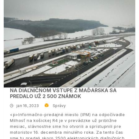
NA DIAĽNIČNOM VSTUPE Z MAĎARSKA SA
PREDALO UŽ 2 500 ZNÁMOK
jan 16, 2023
Správy
<p>Informačno-predajné miesto (IPM) na odpočívadle
Milhosť na košickej R4 je v prevádzke už približne
mesiac, slávnostne sme ho otvorili a sprístupnili pre
motoristov 16. decembra minulého roka. Za tento čas
sme tu predali skoro 2500 elektronických diaľničných