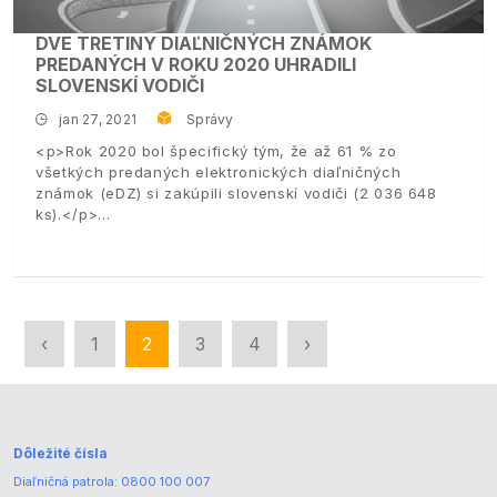
DVE TRETINY DIAĽNIČNÝCH ZNÁMOK
PREDANÝCH V ROKU 2020 UHRADILI
SLOVENSKÍ VODIČI
jan 27, 2021
Správy
<p>Rok 2020 bol špecifický tým, že až 61 % zo
všetkých predaných elektronických diaľničných
známok (eDZ) si zakúpili slovenskí vodiči (2 036 648
ks).</p>
‹
1
2
3
4
›
Dôležité čísla
Diaľničná patrola:
0800 100 007