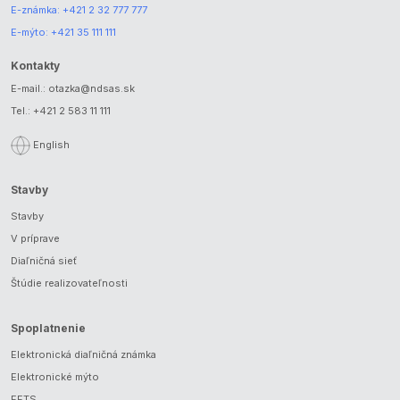
E-známka:
+421 2 32 777 777
E-mýto:
+421 35 111 111
Kontakty
E-mail.:
otazka@ndsas.sk
Tel.:
+421 2 583 11 111
English
Stavby
Stavby
V príprave
Diaľničná sieť
Štúdie realizovateľnosti
Spoplatnenie
Elektronická diaľničná známka
Elektronické mýto
EETS