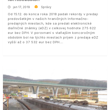
jan 17, 2019
Správy
Od 15.12. do konca roka 2018 padali rekordy v predaji
predovšetkým v našich hraničných Informačno-
predajných miestach, kde sa predali elektronické
diaľničné známky (eDZ) v celkovej hodnote 275 622
eur bez DPH. V porovnaní s vlaňajším koncoročným
obdobím bol na týchto miestach príjem z predaja eDZ
vyšší až o 37 532 eur bez DPH.