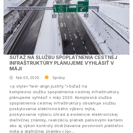
SÚŤAŽ NA SLUŽBU SPOPLATNENIA CESTNEJ
INFRAŠTRUKTÚRY PLÁNUJEME VYHLÁSIŤ V
MÁJI
feb 03, 2020
Správy
<p style="text-align:justify;">Súťaž na
komplexnú službu spoplatnenia cestnej infraštruktúry
plánujeme vyhlásiť v máji 2020. Komplexná služba
spoplatnenia cestnej infraštruktúry obsahuje službu
poskytovania elektronického výberu mýta,
poskytovanie výberu úhrad a evidencie elektronickej
diaľničnej známky, realizáciu platieb palivovými kartami
ako aj výkon kontroly dodržiavania povinností platiteľov
mýta a diaľničnej známky.</p>