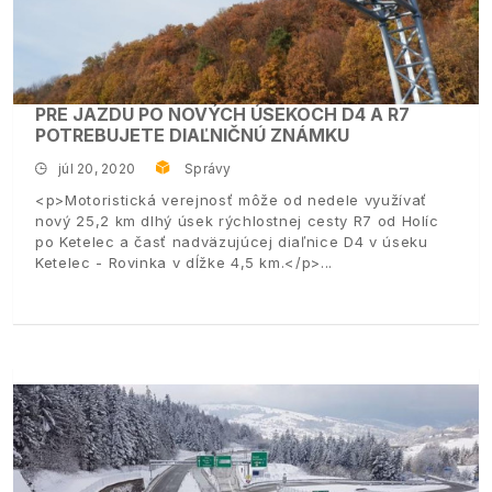
PRE JAZDU PO NOVÝCH ÚSEKOCH D4 A R7
POTREBUJETE DIAĽNIČNÚ ZNÁMKU
júl 20, 2020
Správy
<p>Motoristická verejnosť môže od nedele využívať
nový 25,2 km dlhý úsek rýchlostnej cesty R7 od Holíc
po Ketelec a časť nadväzujúcej diaľnice D4 v úseku
Ketelec - Rovinka v dĺžke 4,5 km.</p>