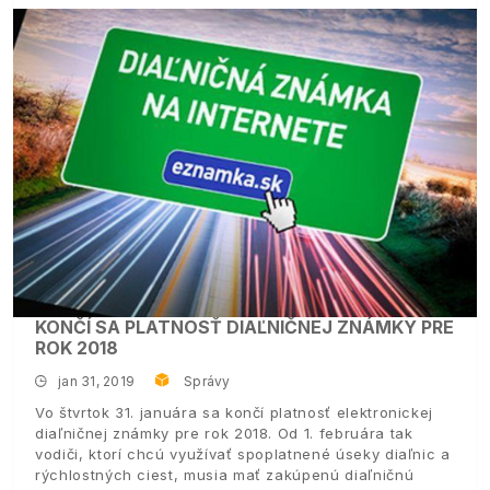
KONČÍ SA PLATNOSŤ DIAĽNIČNEJ ZNÁMKY PRE
ROK 2018
jan 31, 2019
Správy
Vo štvrtok 31. januára sa končí platnosť elektronickej
diaľničnej známky pre rok 2018. Od 1. februára tak
vodiči, ktorí chcú využívať spoplatnené úseky diaľnic a
rýchlostných ciest, musia mať zakúpenú diaľničnú