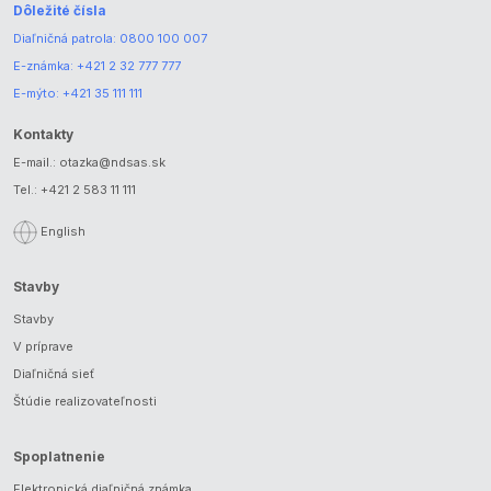
Dôležité čísla
Diaľničná patrola:
0800 100 007
E-známka:
+421 2 32 777 777
E-mýto:
+421 35 111 111
Kontakty
E-mail.:
otazka@ndsas.sk
Tel.:
+421 2 583 11 111
English
Stavby
Stavby
V príprave
Diaľničná sieť
Štúdie realizovateľnosti
Spoplatnenie
Elektronická diaľničná známka