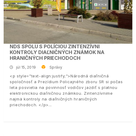
NDS SPOLU S POLÍCIOU ZINTENZÍVNI
KONTROLY DIAĽNIČNÝCH ZNÁMOK NA
HRANIČNÝCH PRIECHODOCH
júl 15, 2019
Správy
<p style="text-align:justify;">Národná diaľničná
spoločnosť a Prezídium Policajného zboru SR si počas
leta posvietia na povinnosť vodičov jazdiť s platnou
elektronickou diaľničnou známkou. Zintenzívnime
najmä kontroly na diaľničných hraničných
priechodoch. </p>