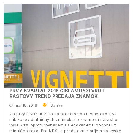
PRVÝ KVARTÁL 2018 ČÍSLAMI POTVRDIL
RASTOVÝ TREND PREDAJA ZNÁMOK
apr 18, 2018
Správy
Za prvý štvrťrok 2018 sa predalo spolu viac ako 1,52
mil. kusov diaľničných známok, čo znamená nárast o
vyše 7,1% oproti rovnakému sledovanému obdobiu z
minulého roka. Pre NDS to predstavuje príjem vo výške