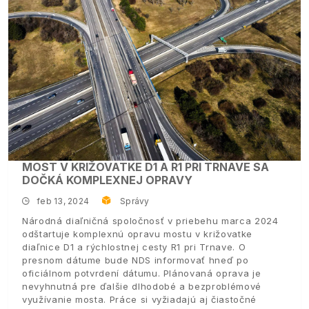
MOST V KRIŽOVATKE D1 A R1 PRI TRNAVE SA
DOČKÁ KOMPLEXNEJ OPRAVY
feb 13, 2024
Správy
Národná diaľničná spoločnosť v priebehu marca 2024
odštartuje komplexnú opravu mostu v križovatke
diaľnice D1 a rýchlostnej cesty R1 pri Trnave. O
presnom dátume bude NDS informovať hneď po
oficiálnom potvrdení dátumu. Plánovaná oprava je
nevyhnutná pre ďalšie dlhodobé a bezproblémové
využívanie mosta. Práce si vyžiadajú aj čiastočné