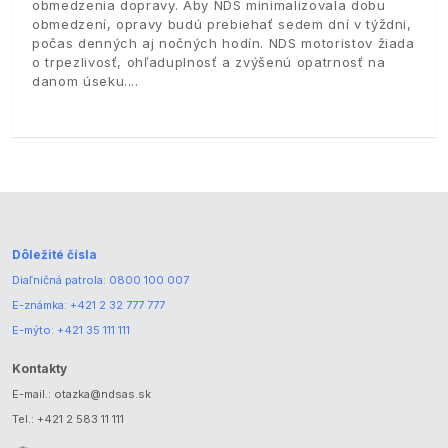
obmedzenia dopravy. Aby NDS minimalizovala dobu
obmedzení, opravy budú prebiehať sedem dní v týždni,
počas denných aj nočných hodín. NDS motoristov žiada
o trpezlivosť, ohľaduplnosť a zvýšenú opatrnosť na
danom úseku.
Dôležité čísla
Diaľničná patrola:
0800 100 007
E-známka:
+421 2 32 777 777
E-mýto:
+421 35 111 111
Kontakty
E-mail.:
otazka@ndsas.sk
Tel.:
+421 2 583 11 111