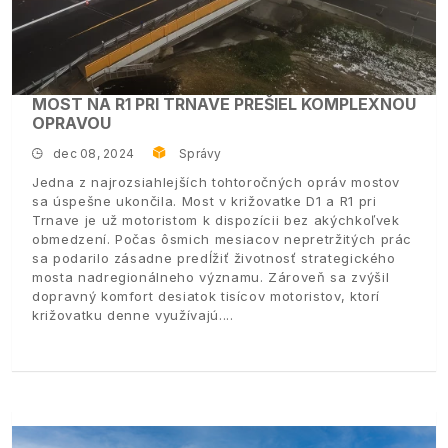
MOST NA R1 PRI TRNAVE PREŠIEL KOMPLEXNOU
OPRAVOU
dec 08, 2024
Správy
Jedna z najrozsiahlejších tohtoročných opráv mostov
sa úspešne ukončila. Most v križovatke D1 a R1 pri
Trnave je už motoristom k dispozícii bez akýchkoľvek
obmedzení. Počas ôsmich mesiacov nepretržitých prác
sa podarilo zásadne predĺžiť životnosť strategického
mosta nadregionálneho významu. Zároveň sa zvýšil
dopravný komfort desiatok tisícov motoristov, ktorí
križovatku denne využívajú.