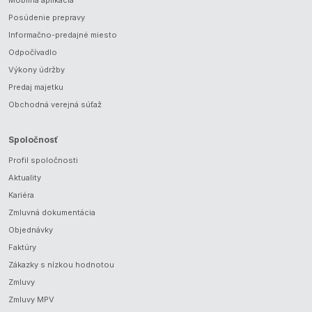
Mobilná aplikácia
Posúdenie prepravy
Informačno-predajné miesto
Odpočívadlo
Výkony údržby
Predaj majetku
Obchodná verejná súťaž
Spoločnosť
Profil spoločnosti
Aktuality
Kariéra
Zmluvná dokumentácia
Objednávky
Faktúry
Zákazky s nízkou hodnotou
Zmluvy
Zmluvy MPV