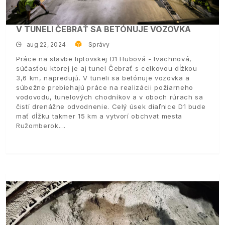
V TUNELI ČEBRAŤ SA BETÓNUJE VOZOVKA
aug 22, 2024
Správy
Práce na stavbe liptovskej D1 Hubová - Ivachnová,
súčasťou ktorej je aj tunel Čebrať s celkovou dĺžkou
3,6 km, napredujú. V tuneli sa betónuje vozovka a
súbežne prebiehajú práce na realizácii požiarneho
vodovodu, tunelových chodníkov a v oboch rúrach sa
čistí drenážne odvodnenie. Celý úsek diaľnice D1 bude
mať dĺžku takmer 15 km a vytvorí obchvat mesta
Ružomberok.