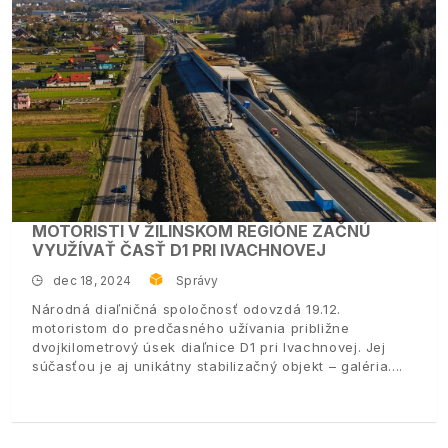
MOTORISTI V ŽILINSKOM REGIÓNE ZAČNÚ
VYUŽÍVAŤ ČASŤ D1 PRI IVACHNOVEJ
dec 18, 2024
Správy
Národná diaľničná spoločnosť odovzdá 19.12.
motoristom do predčasného užívania približne
dvojkilometrový úsek diaľnice D1 pri Ivachnovej. Jej
súčasťou je aj unikátny stabilizačný objekt – galéria.