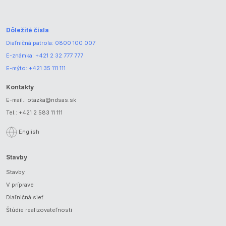
Dôležité čísla
Diaľničná patrola:
0800 100 007
E-známka:
+421 2 32 777 777
E-mýto:
+421 35 111 111
Kontakty
E-mail.:
otazka@ndsas.sk
Tel.:
+421 2 583 11 111
English
Stavby
Stavby
V príprave
Diaľničná sieť
Štúdie realizovateľnosti