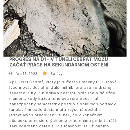
PROGRES NA D1 – V TUNELI ČEBRAŤ MÔŽU
ZAČAŤ PRÁCE NA SEKUNDÁRNOM OSTENÍ
feb 14, 2023
Správy
<p>Tunel Čebrať, ktorý je súčasťou stavby D1 Hubová –
Ivachnová, dosiahol ďalší míľnik: prerazenie druhej,
severnej rúry. Z hľadiska postupu prác ide o dôležitý
moment, kedy každá tunelová rúra bude mať
zabezpečený samostatný prístup z obidvoch portálov
tunela, čím bude dosiahnutá zvýšená obsluha
jednotlivých pracovísk v tuneli, čo v konečnom
dôsledku prinesie urýchlenie prác najmä pri betonáži
sekundárneho ostenia. V súčasnosti sa už naplno