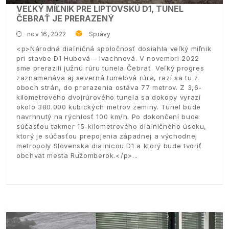
VEĽKÝ MÍĽNIK PRE LIPTOVSKÚ D1, TUNEL
ČEBRAŤ JE PRERAZENÝ
nov 16, 2022
Správy
<p>Národná diaľničná spoločnosť dosiahla veľký míľnik
pri stavbe D1 Hubová – Ivachnová. V novembri 2022
sme prerazili južnú rúru tunela Čebrať. Veľký progres
zaznamenáva aj severná tunelová rúra, razí sa tu z
oboch strán, do prerazenia ostáva 77 metrov. Z 3,6-
kilometrového dvojrúrového tunela sa dokopy vyrazí
okolo 380.000 kubických metrov zeminy. Tunel bude
navrhnutý na rýchlosť 100 km/h. Po dokončení bude
súčasťou takmer 15-kilometrového diaľničného úseku,
ktorý je súčasťou prepojenia západnej a východnej
metropoly Slovenska diaľnicou D1 a ktorý bude tvoriť
obchvat mesta Ružomberok.</p>