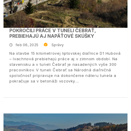
POKROČILI PRÁCE V TUNELI ČEBRAŤ,
PREBIEHAJÚ AJ NAPÄŤOVÉ SKÚŠKY
feb 06, 2025
Správy
Na stavbe 15 kilometrovej liptovskej diaľnice D1 Hubová
– Ivachnová prebiehajú práce aj v zimnom období. Na
stavenisku a v tuneli Čebrať je nasadených vyše 300
pracovníkov. V tuneli Čebrať sa Národná diaľničná
spoločnosť pripravuje na dokončenie náteru tunela a
pokračuje sa v betonáži vozovky.