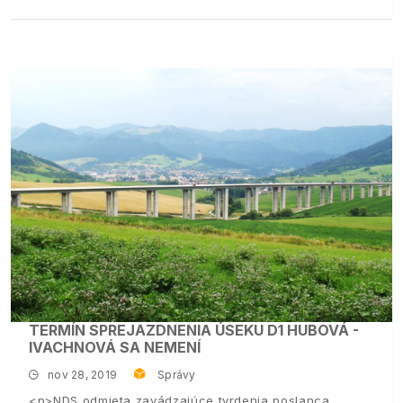
TERMÍN SPREJAZDNENIA ÚSEKU D1 HUBOVÁ -
IVACHNOVÁ SA NEMENÍ
nov 28, 2019
Správy
<p>NDS odmieta zavádzajúce tvrdenia poslanca