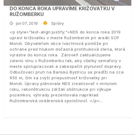
DO KONCA ROKA UPRAVÍME KRIŽOVATKU V
RUŽOMBERKU
jún 07, 2019
Správy
<p style="text-align:justify;">NDS do konca roka 2019
upraví križovatku v meste Ružomberok pri areáli SCP
Mondi. Obyvateľom obce Ivachnová pomôže pri
ochrane pred hlukom dočasná protihuková stena, ktorá
vyrastie do konca roka. Zároveň zaktualizujeme
zelenú vlnu v Ružomberku tak, aby všetky semafory v
meste spolupracovali a zabezpečili plynulosť dopravy.
Odbočovací pruh na Banskú Bystricu sa predĺži na cca
950 m, čím sa zvýši priepustnosť križovatky pri
Mondi. Úpravy plánovala NDS zrealizovať v minulom
roku, rekonštrukciu zdržali obštrukcie pri výkupe
pozemkov, výhrady prezentovala napríklad
Ružomberská vodárenská spoločnosť. </p>