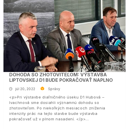
DOHODA SO ZHOTOVITEĽOM: VÝSTAVBA
LIPTOVSKEJ D1 BUDE POKRAČOVAŤ NAPLNO
júl 20, 2022
Správy
<p>Pri výstavbe diaľničného úseku D1 Hubová –
Ivachnová sme dosiahli významnú dohodu so
zhotoviteľom. Po niekoľkých mesiacoch zníženia
intenzity prác na tejto stavbe bude výstavba
pokračovať už v plnom nasadení. </p>