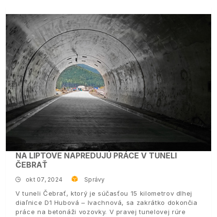
NA LIPTOVE NAPREDUJÚ PRÁCE V TUNELI
ČEBRAŤ
okt 07, 2024
Správy
V tuneli Čebrať, ktorý je súčasťou 15 kilometrov dlhej
diaľnice D1 Hubová – Ivachnová, sa zakrátko dokončia
práce na betonáži vozovky. V pravej tunelovej rúre