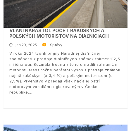
VLANI NARÁSTOL POČET RAKÚSKYCH A
POĽSKÝCH MOTORISTOV NA DIAĽNICIACH
jan 29, 2025
Správy
V roku 2024 tvorili príjmy Národnej diaľničnej
spoločnosti z predaja diaľničných známok takmer 112,5
milióna eur. Bezmála tretinu z toho uhradili zahraniční
motoristi. Medziročne narástol výnos z predaja známok
najmä rakúskym (o 3,4 %) a poľským motoristom (o
2,5%). Prvenstvo v predaji však naďalej patrí
motorovým vozidlám registrovaným v Českej
republike.