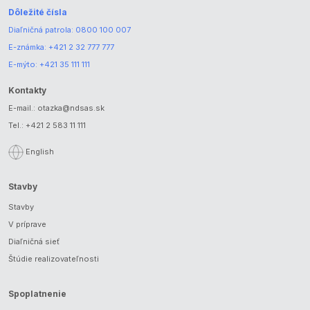
Dôležité čísla
Diaľničná patrola:
0800 100 007
E-známka:
+421 2 32 777 777
E-mýto:
+421 35 111 111
Kontakty
E-mail.:
otazka@ndsas.sk
Tel.:
+421 2 583 11 111
English
Stavby
Stavby
V príprave
Diaľničná sieť
Štúdie realizovateľnosti
Spoplatnenie