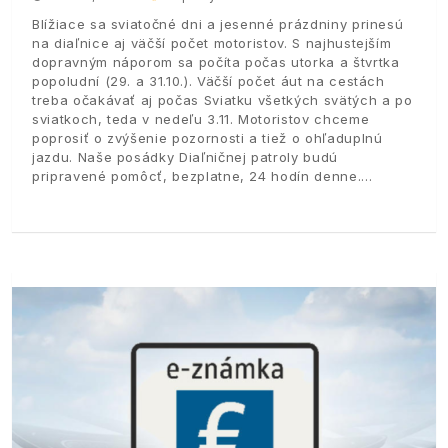
Blížiace sa sviatočné dni a jesenné prázdniny prinesú
na diaľnice aj väčší počet motoristov. S najhustejším
dopravným náporom sa počíta počas utorka a štvrtka
popoludní (29. a 31.10.). Väčší počet áut na cestách
treba očakávať aj počas Sviatku všetkých svätých a po
sviatkoch, teda v nedeľu 3.11. Motoristov chceme
poprosiť o zvýšenie pozornosti a tiež o ohľaduplnú
jazdu. Naše posádky Diaľničnej patroly budú
pripravené pomôcť, bezplatne, 24 hodín denne.