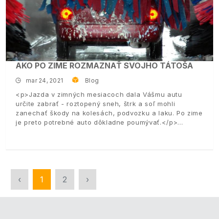
AKO PO ZIME ROZMAZNAŤ SVOJHO TÁTOŠA
mar 24, 2021
Blog
<p>Jazda v zimných mesiacoch dala Vášmu autu
určite zabrať - roztopený sneh, štrk a soľ mohli
zanechať škody na kolesách, podvozku a laku. Po zime
je preto potrebné auto dôkladne poumývať.</p>
‹
1
2
›