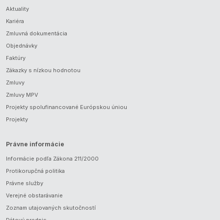
Aktuality
Kariéra
Zmluvná dokumentácia
Objednávky
Faktúry
Zákazky s nízkou hodnotou
Zmluvy
Zmluvy MPV
Projekty spolufinancované Európskou úniou
Projekty
Právne informácie
Informácie podľa Zákona 211/2000
Protikorupčná politika
Právne služby
Verejné obstarávanie
Zoznam utajovaných skutočností
Dátový predpis