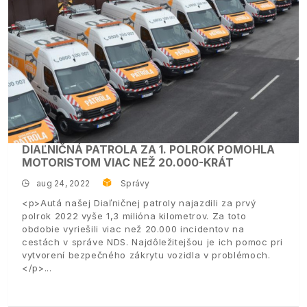
DIAĽNIČNÁ PATROLA ZA 1. POLROK POMOHLA
MOTORISTOM VIAC NEŽ 20.000-KRÁT
aug 24, 2022
Správy
<p>Autá našej Diaľničnej patroly najazdili za prvý
polrok 2022 vyše 1,3 milióna kilometrov. Za toto
obdobie vyriešili viac než 20.000 incidentov na
cestách v správe NDS. Najdôležitejšou je ich pomoc pri
vytvorení bezpečného zákrytu vozidla v problémoch.
</p>