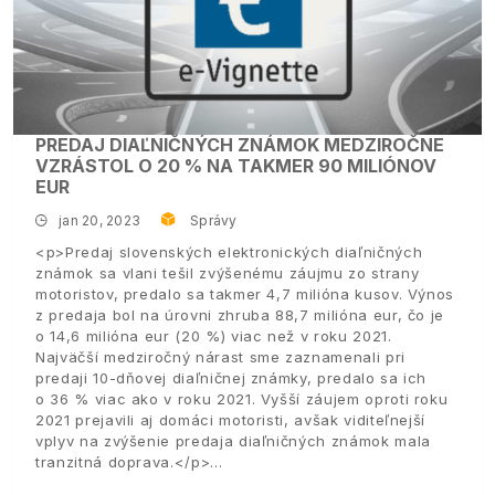
PREDAJ DIAĽNIČNÝCH ZNÁMOK MEDZIROČNE
VZRÁSTOL O 20 % NA TAKMER 90 MILIÓNOV
EUR
jan 20, 2023
Správy
<p>Predaj slovenských elektronických diaľničných
známok sa vlani tešil zvýšenému záujmu zo strany
motoristov, predalo sa takmer 4,7 milióna kusov. Výnos
z predaja bol na úrovni zhruba 88,7 milióna eur, čo je
o 14,6 milióna eur (20 %) viac než v roku 2021.
Najväčší medziročný nárast sme zaznamenali pri
predaji 10-dňovej diaľničnej známky, predalo sa ich
o 36 % viac ako v roku 2021. Vyšší záujem oproti roku
2021 prejavili aj domáci motoristi, avšak viditeľnejší
vplyv na zvýšenie predaja diaľničných známok mala
tranzitná doprava.</p>