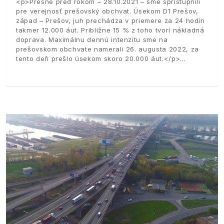
<p>Presne pred rokom – 28.10.2021 – sme sprístupnili
pre verejnosť prešovský obchvat. Úsekom D1 Prešov,
západ – Prešov, juh prechádza v priemere za 24 hodín
takmer 12.000 áut. Približne 15 % z toho tvorí nákladná
doprava. Maximálnu dennú intenzitu sme na
prešovskom obchvate namerali 26. augusta 2022, za
tento deň prešlo úsekom skoro 20.000 áut.</p>