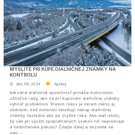
MYSLITE PRI KÚPE DIAĽNIČNEJ ZNÁMKY NA
KONTROLU
dec 06, 2024
Správy
Národná diaľničná spoločnosť prináša motoristom
užitočné rady, ako sa pri kupovaní diaľničnej známky
vyhnúť problémom. Prelom rokov je okrem iného aj
obdobím, keď motoristi skloňujú nákup diaľničnej
známky častejšie ako po zvyšok roka. Ako mať istotu,
že vás pri využití spoplatnených úsekov nič neprekvapí
a nedostanete pokutu? Čítajte ďalej a dozviete sa
viac.