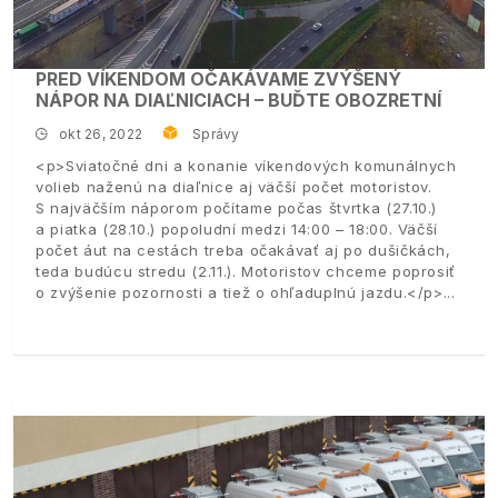
PRED VÍKENDOM OČAKÁVAME ZVÝŠENÝ
NÁPOR NA DIAĽNICIACH – BUĎTE OBOZRETNÍ
okt 26, 2022
Správy
<p>Sviatočné dni a konanie víkendových komunálnych
volieb naženú na diaľnice aj väčší počet motoristov.
S najväčším náporom počítame počas štvrtka (27.10.)
a piatka (28.10.) popoludní medzi 14:00 – 18:00. Väčší
počet áut na cestách treba očakávať aj po dušičkách,
teda budúcu stredu (2.11.). Motoristov chceme poprosiť
o zvýšenie pozornosti a tiež o ohľaduplnú jazdu.</p>