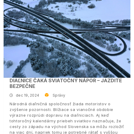
DIAĽNICE ČAKÁ SVIATOČNÝ NÁPOR – JAZDITE
BEZPEČNE
dec 19, 2024
Správy
Národná diaľničná spoločnosť žiada motoristov o
zvýšenie pozornosti. Blížiace sa vianočné obdobie
výrazne rozprúdi dopravu na diaľniciach. Aj keď
tohtoročný kalendárny priebeh sviatkov naznačuje, že
cesty zo západu na východ Slovenska sa môžu rozložiť
na viac dní, napriek tomu je potrebné rátať s vyššou