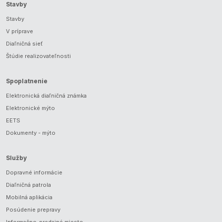
Stavby
Stavby
V príprave
Diaľničná sieť
Štúdie realizovateľnosti
Spoplatnenie
Elektronická diaľničná známka
Elektronické mýto
EETS
Dokumenty - mýto
Služby
Dopravné informácie
Diaľničná patrola
Mobilná aplikácia
Posúdenie prepravy
Informačno-predajné miesto