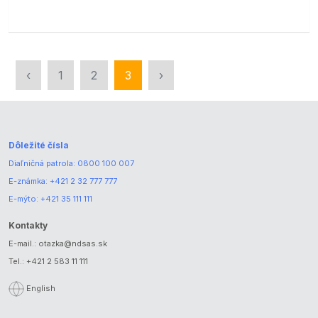
‹
1
2
3
›
Dôležité čísla
Diaľničná patrola:
0800 100 007
E-známka:
+421 2 32 777 777
E-mýto:
+421 35 111 111
Kontakty
E-mail.:
otazka@ndsas.sk
Tel.:
+421 2 583 11 111
English