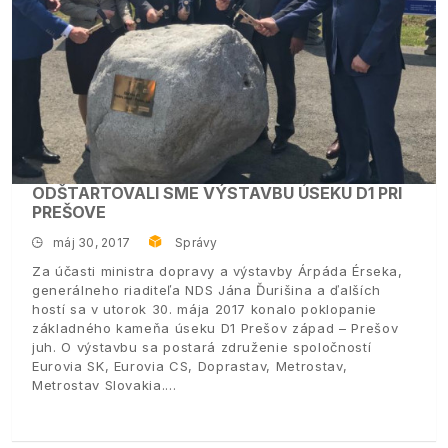
ODŠTARTOVALI SME VÝSTAVBU ÚSEKU D1 PRI
PREŠOVE
máj 30, 2017
Správy
Za účasti ministra dopravy a výstavby Árpáda Érseka,
generálneho riaditeľa NDS Jána Ďurišina a ďalších
hostí sa v utorok 30. mája 2017 konalo poklopanie
základného kameňa úseku D1 Prešov západ – Prešov
juh. O výstavbu sa postará združenie spoločností
Eurovia SK, Eurovia CS, Doprastav, Metrostav,
Metrostav Slovakia.