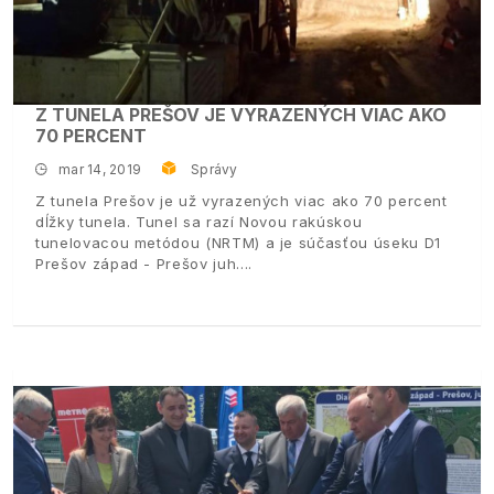
Z TUNELA PREŠOV JE VYRAZENÝCH VIAC AKO
70 PERCENT
mar 14, 2019
Správy
Z tunela Prešov je už vyrazených viac ako 70 percent
dĺžky tunela. Tunel sa razí Novou rakúskou
tunelovacou metódou (NRTM) a je súčasťou úseku D1
Prešov západ - Prešov juh.