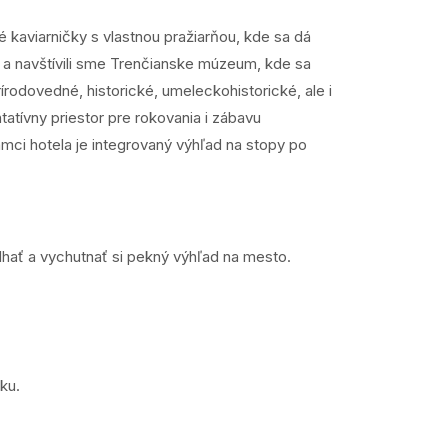
 kaviarničky s vlastnou pražiarňou, kde sa dá
a a navštívili sme Trenčianske múzeum, kde sa
írodovedné, historické, umeleckohistorické, ale i
atívny priestor pre rokovania i zábavu
ámci hotela je integrovaný výhľad na stopy po
lhať a vychutnať si pekný výhľad na mesto.
nsku.