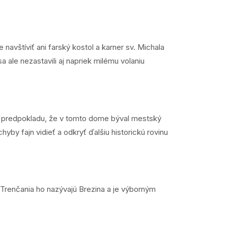
navštíviť ani farský kostol a karner sv. Michala
ale nezastavili aj napriek milému volaniu
z predpokladu, že v tomto dome býval mestský
yby fajn vidieť a odkryť ďalšiu historickú rovinu
Trenčania ho nazývajú Brezina a je výborným