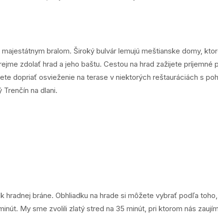
majestátnym bralom. Široký bulvár lemujú meštianske domy, ktoré
ejme zdolať hrad a jeho baštu. Cestou na hrad zažijete príjemné
žete dopriať osvieženie na terase v niektorých reštauráciách s 
Trenčín na dlani.
 k hradnej bráne. Obhliadku na hrade si môžete vybrať podľa toho
minút. My sme zvolili zlatý stred na 35 minút, pri ktorom nás zaují