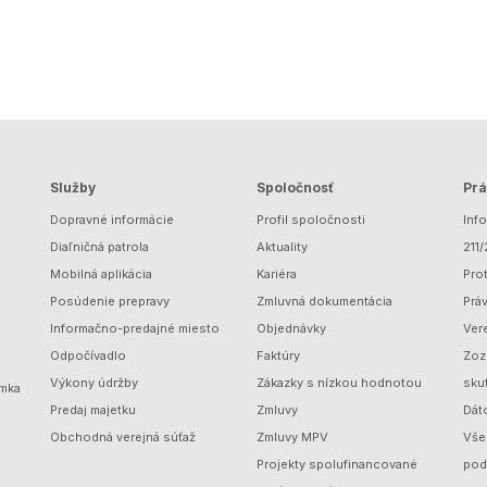
Služby
Spoločnosť
Prá
Dopravné informácie
Profil spoločnosti
Inf
Diaľničná patrola
Aktuality
211
Mobilná aplikácia
Kariéra
Prot
Posúdenie prepravy
Zmluvná dokumentácia
Prá
Informačno-predajné miesto
Objednávky
Ver
Odpočívadlo
Faktúry
Zoz
Výkony údržby
Zákazky s nízkou hodnotou
sku
ámka
Predaj majetku
Zmluvy
Dát
Obchodná verejná súťaž
Zmluvy MPV
Vše
Projekty spolufinancované
pod