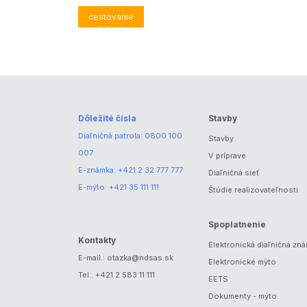
cestovanie
Dôležité čísla
Stavby
Diaľničná patrola:
0800 100
Stavby
007
V príprave
E-známka:
+421 2 32 777 777
Diaľničná sieť
E-mýto:
+421 35 111 111
Štúdie realizovateľnosti
Spoplatnenie
Kontakty
Elektronická diaľničná zn
E-mail.:
otazka@ndsas.sk
Elektronické mýto
Tel.:
+421 2 583 11 111
EETS
Dokumenty - mýto