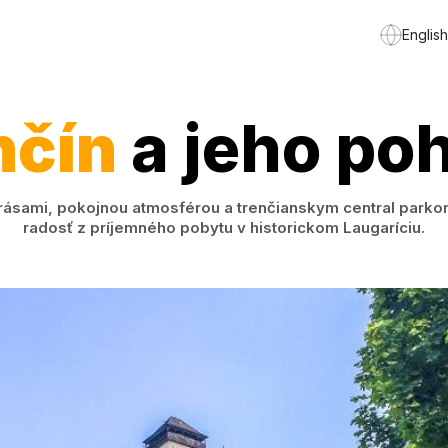
English
nčín
a jeho po
krásami, pokojnou atmosférou a trenčianskym central parkom
radosť z príjemného pobytu v historickom Laugaríciu.