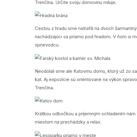
Trenčína. Určite svoju domovinu miluje.
Cestou z hradu sme natrafili na dvoch šarmantnýc
nachádzajúci sa priamo pod hradom. V ňom si môž
sprievodcu.
Neodolali sme ale Katovmu domu, ktorý už zo s
kat. Aj expozície sú orientované na výkon spravod
Trenčína.
Krátkou odbočkou a príjemným schladením nám v 
miestom na prechádzky a relax.