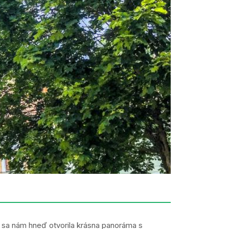
a sa nám hneď otvorila krásna panoráma s