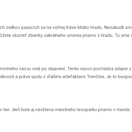
h oslíkov pasúcich sa na voľnej tráve blízko hradu. Nezabudli sme 
ete obzrieť zbierky sakrálneho umenia priamo z hradu. Tu sme sa 
amotného názvu volá po objavení. Tento názov pochádza údajne 
livosti a práva spolu s ďalšími artefaktami Trenčína. Je to bezpoch
ten deň bola aj návšteva miestneho lesoparku priamo v meste. 