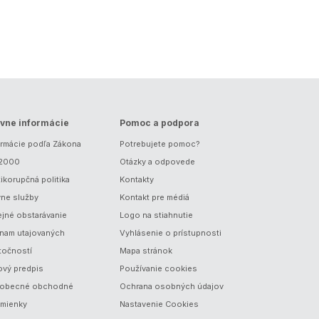
vne informácie
Pomoc a podpora
ormácie podľa Zákona
Potrebujete pomoc?
/2000
Otázky a odpovede
ikorupčná politika
Kontakty
vne služby
Kontakt pre médiá
ejné obstarávanie
Logo na stiahnutie
nam utajovaných
Vyhlásenie o prístupnosti
točností
Mapa stránok
ový predpis
Používanie cookies
obecné obchodné
Ochrana osobných údajov
mienky
Nastavenie Cookies