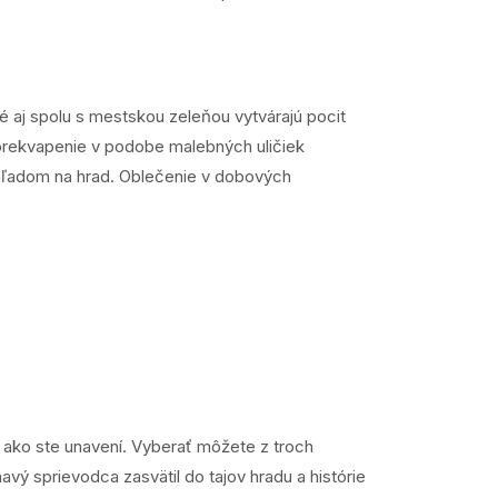
 aj spolu s mestskou zeleňou vytvárajú pocit
 prekvapenie v podobe malebných uličiek
pohľadom na hrad. Oblečenie v dobových
, ako ste unavení. Vyberať môžete z troch
mavý sprievodca zasvätil do tajov hradu a histórie