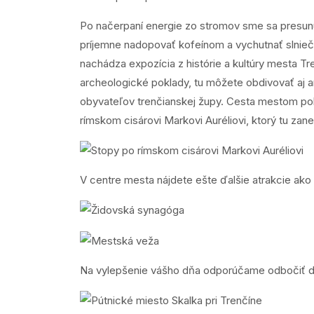
Po načerpaní energie zo stromov sme sa presunul
príjemne nadopovať kofeínom a vychutnať slniečk
nachádza expozícia z histórie a kultúry mesta Tr
archeologické poklady, tu môžete obdivovať aj a
obyvateľov trenčianskej župy. Cesta mestom pokra
rímskom cisárovi Markovi Auréliovi, ktorý tu zan
V centre mesta nájdete ešte ďalšie atrakcie ako
Na vylepšenie vášho dňa odporúčame odbočiť do