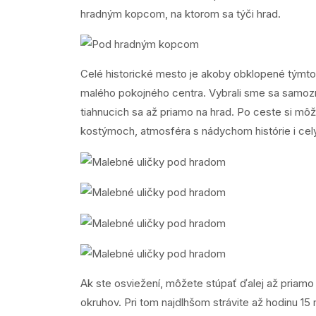
hradným kopcom, na ktorom sa týči hrad.
Celé historické mesto je akoby obklopené týmto 
malého pokojného centra. Vybrali sme sa samozr
tiahnucich sa až priamo na hrad. Po ceste si mô
kostýmoch, atmosféra s nádychom histórie i celý 
Ak ste osviežení, môžete stúpať ďalej až priamo
okruhov. Pri tom najdlhšom strávite až hodinu 15 