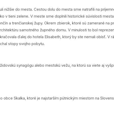
i nižšie do mesta. Cestou dolu do mesta sme natrafili na príjemné
o v tieni zelene. V meste sme doplnili historické súvislosti mest
enčín a trenčianskej župy. Okrem zbierok, ktoré sú zamerané na pr
rchitektúru samotného župného domu. V minulosti to bol reprezent
čovala ďalej do hotela Elisabeth, ktorý by ste nemali obísť. V r
echal stopy svojho pobytu.
 židovskú synagógu alebo mestskú vežu, na ktorú sa viete aj vyšp
 obce Skalka, ktoré je najstarším pútnickým miestom na Slove