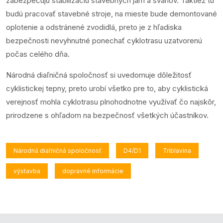
zabezpečujú stabilizáciu stavebných jám a svahov. Taktiež tu
budú pracovať stavebné stroje, na mieste bude demontované
oplotenie a odstránené zvodidlá, preto je z hľadiska
bezpečnosti nevyhnutné ponechať cyklotrasu uzatvorenú
počas celého dňa.
Národná diaľničná spoločnosť si uvedomuje dôležitosť
cyklistickej tepny, preto urobí všetko pre to, aby cyklistická
verejnosť mohla cyklotrasu plnohodnotne využívať čo najskôr,
prirodzene s ohľadom na bezpečnosť všetkých účastníkov.
Národná diaľničná spoločnosť
D4/D1
Triblavina
výstavba
dopravné informácie