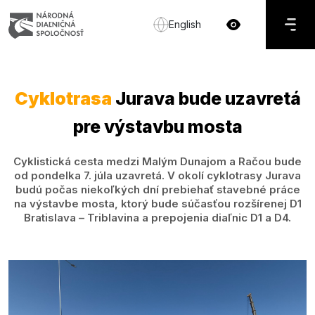
English
Cyklotrasa
Jurava bude uzavretá
pre výstavbu mosta
Cyklistická cesta medzi Malým Dunajom a Račou bude
od pondelka 7. júla uzavretá. V okolí cyklotrasy Jurava
budú počas niekoľkých dní prebiehať stavebné práce
na výstavbe mosta, ktorý bude súčasťou rozšírenej D1
Bratislava – Triblavina a prepojenia diaľnic D1 a D4.