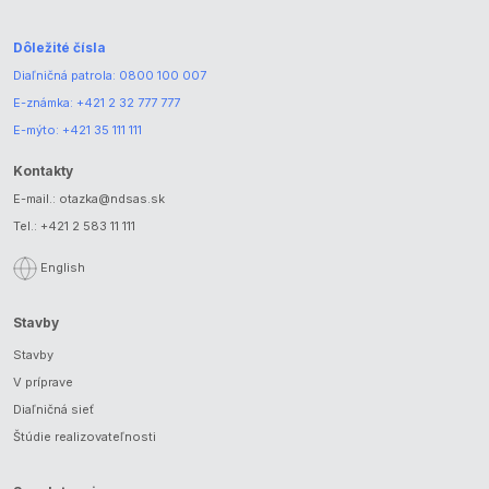
Dôležité čísla
Diaľničná patrola:
0800 100 007
E-známka:
+421 2 32 777 777
E-mýto:
+421 35 111 111
Kontakty
E-mail.:
otazka@ndsas.sk
Tel.:
+421 2 583 11 111
English
Stavby
Stavby
V príprave
Diaľničná sieť
Štúdie realizovateľnosti