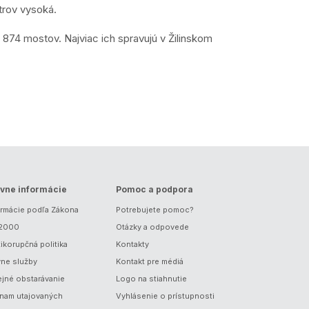
trov vysoká.
 874 mostov. Najviac ich spravujú v Žilinskom
vne informácie
Pomoc a podpora
ormácie podľa Zákona
Potrebujete pomoc?
/2000
Otázky a odpovede
ikorupčná politika
Kontakty
vne služby
Kontakt pre médiá
ejné obstarávanie
Logo na stiahnutie
nam utajovaných
Vyhlásenie o prístupnosti