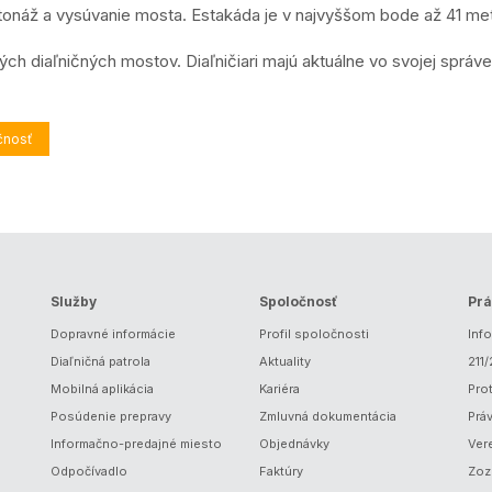
tonáž a vysúvanie mosta. Estakáda je v najvyššom bode až 41 me
h diaľničných mostov. Diaľničiari majú aktuálne vo svojej správe
čnosť
Služby
Spoločnosť
Prá
Dopravné informácie
Profil spoločnosti
Inf
Diaľničná patrola
Aktuality
211
Mobilná aplikácia
Kariéra
Prot
Posúdenie prepravy
Zmluvná dokumentácia
Prá
Informačno-predajné miesto
Objednávky
Ver
Odpočívadlo
Faktúry
Zoz