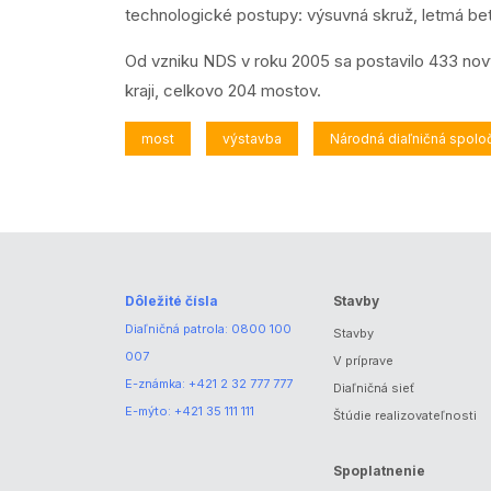
technologické postupy: výsuvná skruž, letmá be
Od vzniku NDS v roku 2005 sa postavilo 433 novýc
kraji, celkovo 204 mostov.
most
výstavba
Národná diaľničná spolo
Dôležité čísla
Stavby
Diaľničná patrola:
0800 100
Stavby
007
V príprave
E-známka:
+421 2 32 777 777
Diaľničná sieť
E-mýto:
+421 35 111 111
Štúdie realizovateľnosti
Spoplatnenie