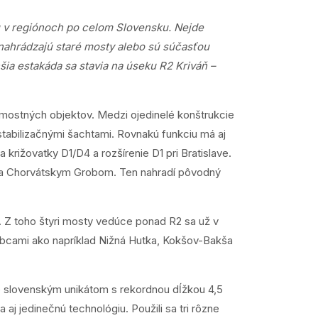
u v regiónoch po celom Slovensku. Nejde
 nahrádzajú staré mosty alebo sú súčasťou
ia estakáda sa stavia na úseku R2 Kriváň –
mostných objektov. Medzi ojedinelé konštrukcie
stabilizačnými šachtami. Rovnakú funkciu má aj
rižovatky D1/D4 a rozšírenie D1 pri Bratislave.
ji a Chorvátskym Grobom. Ten nahradí pôvodný
. Z toho štyri mosty vedúce ponad R2 sa už v
obcami ako napríklad Nižná Hutka, Kokšov-Bakša
be slovenským unikátom s rekordnou dĺžkou 4,5
a aj jedinečnú technológiu. Použili sa tri rôzne