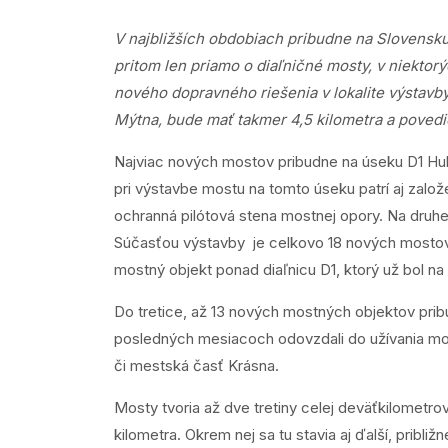
V najbližších obdobiach pribudne na Slovensk
pritom len priamo o diaľničné mosty, v niektor
nového dopravného riešenia v lokalite výstavby
Mýtna, bude mať takmer 4,5 kilometra a povedi
Najviac nových mostov pribudne na úseku D1 Hub
pri výstavbe mostu na tomto úseku patrí aj založ
ochranná pilótová stena mostnej opory. Na druhe
Súčasťou výstavby je celkovo 18 nových mostov.
mostný objekt ponad diaľnicu D1, ktorý už bol n
Do tretice, až 13 nových mostných objektov prib
posledných mesiacoch odovzdali do užívania mot
či mestská časť Krásna.
Mosty tvoria až dve tretiny celej deväťkilometr
kilometra. Okrem nej sa tu stavia aj ďalší, pribli