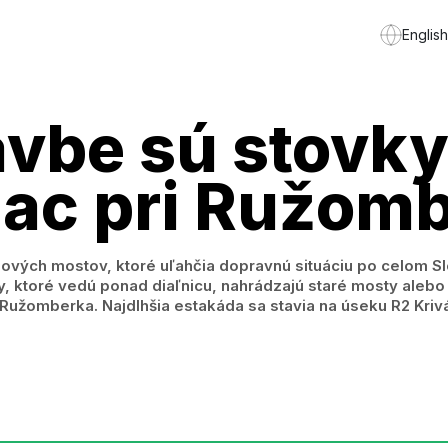
English
vbe sú stovky
iac pri Ružom
vých mostov, ktoré uľahčia dopravnú situáciu po celom Sl
y, ktoré vedú ponad diaľnicu, nahrádzajú staré mosty aleb
Ružomberka. Najdlhšia estakáda sa stavia na úseku R2 Kriv