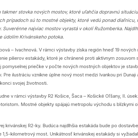
u takmer stovka nových mostov, ktoré uľahčia dopravnú situáci
ých prípadoch sú to mostné objekty, ktoré vedú ponad diaľnicu,
. Suverénne najviac mostov vyrastá v okolí Ružomberka. Najdlhš
e údolím Krivánskeho potoka.
ová – Ivachnová. V rámci výstavby získa región hneď 19 nových 
enie pilierov estakády, ktoré je chránené proti aktívnym zosuvom 
j pomyselnej priečke v počte nových mostných objektov je stavba k
 Pre ilustráciu vznikne úplne nový most medzi Ivankou pri Duna
a konci svojej životnosti.
udne v rámci výstavby R2 Košice, Šaca – Košické Oľšany, II. úsek
oristom. Mostné objekty spájajú metropolu východu s blízkymi 
ovej krivánskej R2-ky. Budúca najdlhšia estakáda bude po dostav
žne 1,5-kilometrový most. Unikátnosť krivánskej estakády si vyžiadal