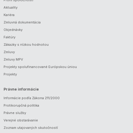
Profil spoločnosti
Aktuality
Kariéra
Zmluvná dokumentácia
Objednávky
Faktúry
Zákazky s nízkou hodnotou
Zmluvy
Zmluvy MPV
Projekty spolufinancované Európskou úniou
Projekty
Právne informácie
Informácie podľa Zákona 211/2000
Protikorupčná politika
Právne služby
Verejné obstarávanie
Zoznam utajovaných skutočností