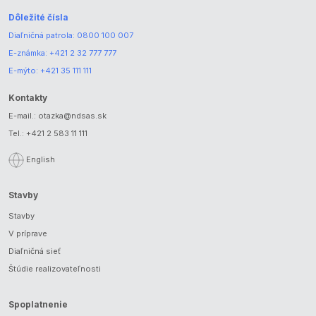
Dôležité čísla
Diaľničná patrola:
0800 100 007
E-známka:
+421 2 32 777 777
E-mýto:
+421 35 111 111
Kontakty
E-mail.:
otazka@ndsas.sk
Tel.:
+421 2 583 11 111
English
Stavby
Stavby
V príprave
Diaľničná sieť
Štúdie realizovateľnosti
Spoplatnenie