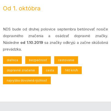
Od 1. októbra
NDS bude od druhej polovice septembra betónovať nosiče
dopravného značenia a osádzať dopravné značky.
Následne
od 1.10.2019
sa značky odkryjú a začne skúšobná
prevádzka.
diaľnica
bezpečnosť
cestovanie
dopravné značenie
cesta
140 km/h
najvyššia dovolená rýchlosť