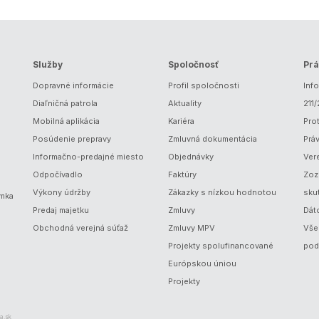
Služby
Spoločnosť
Prá
Dopravné informácie
Profil spoločnosti
Inf
Diaľničná patrola
Aktuality
211
Mobilná aplikácia
Kariéra
Prot
Posúdenie prepravy
Zmluvná dokumentácia
Prá
Informačno-predajné miesto
Objednávky
Ver
Odpočívadlo
Faktúry
Zoz
Výkony údržby
Zákazky s nízkou hodnotou
sku
ámka
Predaj majetku
Zmluvy
Dát
Obchodná verejná súťaž
Zmluvy MPV
Vše
Projekty spolufinancované
pod
Európskou úniou
Projekty
a.sk