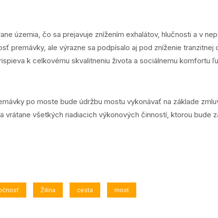
ne územia, čo sa prejavuje znížením exhalátov, hlučnosti a v ne
osť premávky, ale výrazne sa podpísalo aj pod zníženie tranzitne
spieva k celkovému skvalitneniu života a sociálnemu komfortu ľudí
remávky po moste bude údržbu mostu vykonávať na základe zmluv
a vrátane všetkých riadiacich výkonových činností, ktorou bud
ločnosť
Žilina
cesta
most