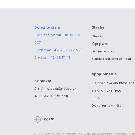
Dôležité čísla
Stavby
Diaľničná patrola:
0800 100
Stavby
007
V príprave
E-známka:
+421 2 32 777 777
Diaľničná sieť
E-mýto:
+421 35 111 111
Štúdie realizovateľnosti
Spoplatnenie
Kontakty
Elektronická diaľničná zn
E-mail.:
otazka@ndsas.sk
Elektronické mýto
Tel.:
+421 2 583 11 111
EETS
Dokumenty - mýto
English
2026 © Národná diaľničná spoločnosť, a.s. Všetky práva vyhradené. Powered by
ASDat