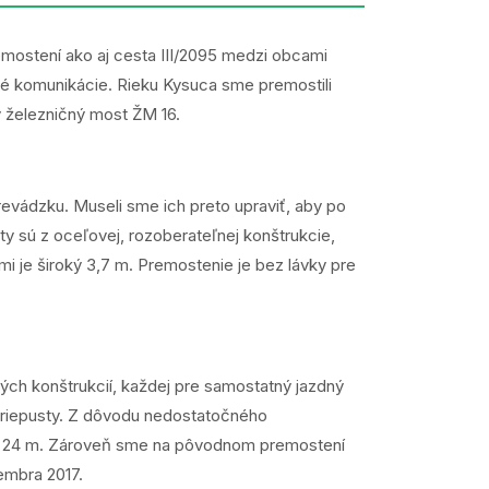
emostení ako aj cesta III/2095 medzi obcami
té komunikácie. Rieku Kysuca sme premostili
ý železničný most ŽM 16.
evádzku. Museli sme ich preto upraviť, aby po
ty sú z oceľovej, rozoberateľnej konštrukcie,
i je široký 3,7 m. Premostenie je bez lávky pre
ch konštrukcií, každej pre samostatný jazdný
priepusty. Z dôvodu nedostatočného
ätí 24 m. Zároveň sme na pôvodnom premostení
embra 2017.