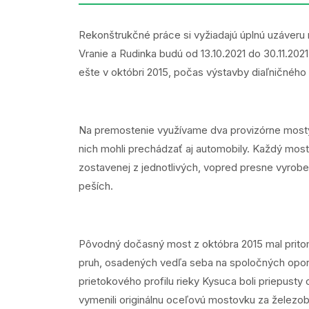
Rekonštrukčné práce si vyžiadajú úplnú uzáveru
Vranie a Rudinka budú od 13.10.2021 do 30.11.20
ešte v októbri 2015, počas výstavby diaľničného
Na premostenie využívame dva provizórne mosty d
nich mohli prechádzať aj automobily. Každý most 
zostavenej z jednotlivých, vopred presne vyrobe
peších.
Pôvodný dočasný most z októbra 2015 mal pritom
pruh, osadených vedľa seba na spoločných opor
prietokového profilu rieky Kysuca boli priepus
vymenili originálnu oceľovú mostovku za želez