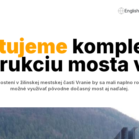
English
rtujeme
kompl
rukciu mosta 
ní v žilinskej mestskej časti Vranie by sa mali naplno ro
možné využívať pôvodne dočasný most aj naďalej.