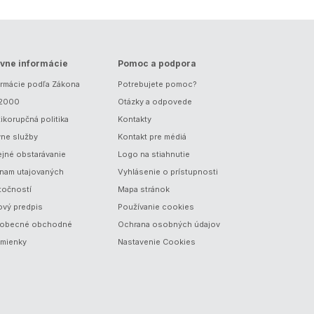
vne informácie
Pomoc a podpora
ormácie podľa Zákona
Potrebujete pomoc?
/2000
Otázky a odpovede
ikorupčná politika
Kontakty
vne služby
Kontakt pre médiá
ejné obstarávanie
Logo na stiahnutie
nam utajovaných
Vyhlásenie o prístupnosti
točností
Mapa stránok
ový predpis
Používanie cookies
obecné obchodné
Ochrana osobných údajov
mienky
Nastavenie Cookies