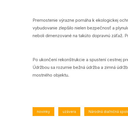
Premostenie výrazne pomáha k ekologickej ochra
vybudovanie zlepšilo nielen bezpečnosť a plynul
neboli dimenzované na takúto dopravnú záťaž. Pri
Po ukončení rekonštrukcie a spustení cestnej p
Údržbou sa rozumie bežná údržba a zimná údržb
mostného objektu.
novinky
uzávera
Národná diaľničná spo