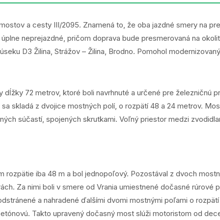
 mostov a cesty III/2095. Znamená to, že oba jazdné smery na pr
21 úplne neprejazdné, pričom doprava bude presmerovaná na okoli
 úseku D3 Žilina, Strážov – Žilina, Brodno. Pomohol modernizovan
ĺžky 72 metrov, ktoré boli navrhnuté a určené pre železničnú pr
sa skladá z dvojice mostných polí, o rozpätí 48 a 24 metrov. Mos
ných súčastí, spojených skrutkami. Voľný priestor medzi zvodidlam
 rozpätie iba 48 m a bol jednopoľový. Pozostával z dvoch mostný
ách. Za nimi boli v smere od Vrania umiestnené dočasné rúrové 
ty odstránené a nahradené ďalšími dvomi mostnými poľami o rozp
obetónovú. Takto upravený dočasný most slúži motoristom od dec