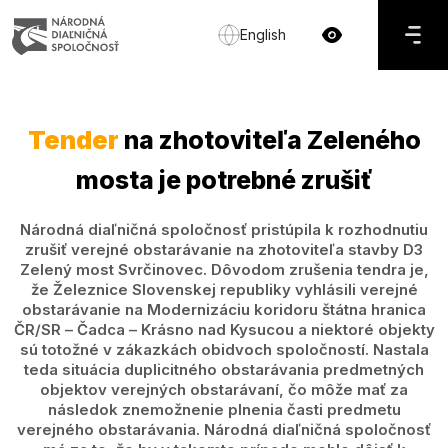
English
Tender
na zhotoviteľa Zeleného
mosta je potrebné zrušiť
Národná diaľničná spoločnosť pristúpila k rozhodnutiu
zrušiť verejné obstarávanie na zhotoviteľa stavby D3
Zelený most Svrčinovec. Dôvodom zrušenia tendra je,
že Železnice Slovenskej republiky vyhlásili verejné
obstarávanie na Modernizáciu koridoru štátna hranica
ČR/SR – Čadca – Krásno nad Kysucou a niektoré objekty
sú totožné v zákazkách obidvoch spoločností. Nastala
teda situácia duplicitného obstarávania predmetných
objektov verejných obstarávaní, čo môže mať za
následok znemožnenie plnenia časti predmetu
verejného obstarávania. Národná diaľničná spoločnosť