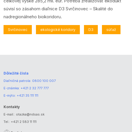
celkovej výške 285,2 mil. eur. Potreba zrealizovať ekodukt
súvisí so zásahom diaľnice D3 Svrčinovec – Skalité do
nadregionálneho biokoridoru.
Svrčinovec
ekologické koridory
D3
súťaž
Dôležité čísla
Diaľničná patrola:
0800 100 007
E-známka:
+421 2 32 777 777
E-mýto:
+421 35 111 111
Kontakty
E-mail.:
otazka@ndsas.sk
Tel.:
+421 2 583 11 111