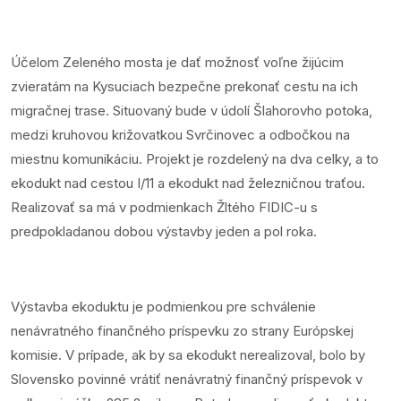
Účelom Zeleného mosta je dať možnosť voľne žijúcim
zvieratám na Kysuciach bezpečne prekonať cestu na ich
migračnej trase. Situovaný bude v údolí Šlahorovho potoka,
medzi kruhovou križovatkou Svrčinovec a odbočkou na
miestnu komunikáciu. Projekt je rozdelený na dva celky, a to
ekodukt nad cestou I/11 a ekodukt nad železničnou traťou.
Realizovať sa má v podmienkach Žltého FIDIC-u s
predpokladanou dobou výstavby jeden a pol roka.
Výstavba ekoduktu je podmienkou pre schválenie
nenávratného finančného príspevku zo strany Európskej
komisie. V prípade, ak by sa ekodukt nerealizoval, bolo by
Slovensko povinné vrátiť nenávratný finančný príspevok v