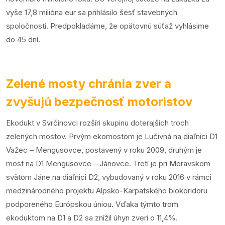
vyše 17,8 milióna eur sa prihlásilo šesť stavebných
spoločností. Predpokladáme, že opätovnú súťaž vyhlásime
do 45 dní.
Zelené mosty chránia zver a
zvyšujú bezpečnosť motoristov
Ekodukt v Svrčinovci rozšíri skupinu doterajších troch
zelených mostov. Prvým ekomostom je Lučivná na diaľnici D1
Važec – Mengusovce, postavený v roku 2009, druhým je
most na D1 Mengusovce – Jánovce. Tretí je pri Moravskom
svätom Jáne na diaľnici D2, vybudovaný v roku 2016 v rámci
medzinárodného projektu Alpsko-Karpatského biokoridoru
podporeného Európskou úniou. Vďaka týmto trom
ekoduktom na D1 a D2 sa znížil úhyn zveri o 11,4%.