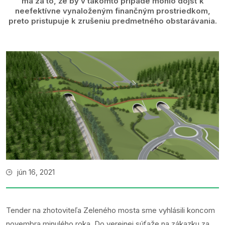
má za to, že by v takomto prípade mohlo dôjsť k
neefektívne vynaloženým finančným prostriedkom,
preto pristupuje k zrušeniu predmetného obstarávania.
jún 16, 2021
Tender na zhotoviteľa Zeleného mosta sme vyhlásili koncom
novembra minulého roka. Do verejnej súťaže na zákazku za