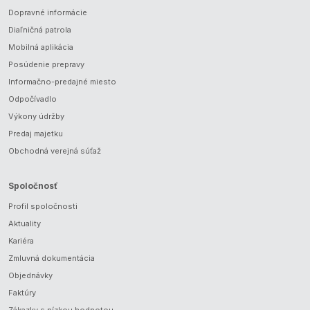
Dopravné informácie
Diaľničná patrola
Mobilná aplikácia
Posúdenie prepravy
Informačno-predajné miesto
Odpočívadlo
Výkony údržby
Predaj majetku
Obchodná verejná súťaž
Spoločnosť
Profil spoločnosti
Aktuality
Kariéra
Zmluvná dokumentácia
Objednávky
Faktúry
Zákazky s nízkou hodnotou