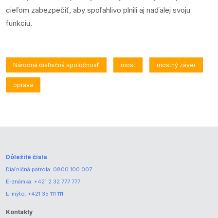
cieľom zabezpečiť, aby spoľahlivo plnili aj naďalej svoju
funkciu.
Národná diaľničná spoločnosť
most
mostný záver
oprava
Dôležité čísla
Diaľničná patrola:
0800 100 007
E-známka:
+421 2 32 777 777
E-mýto:
+421 35 111 111
Kontakty