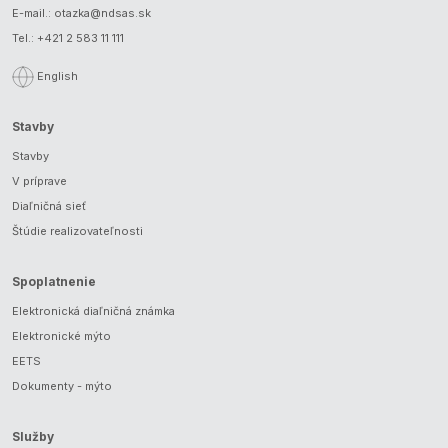
E-mail.:
otazka@ndsas.sk
Tel.:
+421 2 583 11 111
English
Stavby
Stavby
V príprave
Diaľničná sieť
Štúdie realizovateľnosti
Spoplatnenie
Elektronická diaľničná známka
Elektronické mýto
EETS
Dokumenty - mýto
Služby