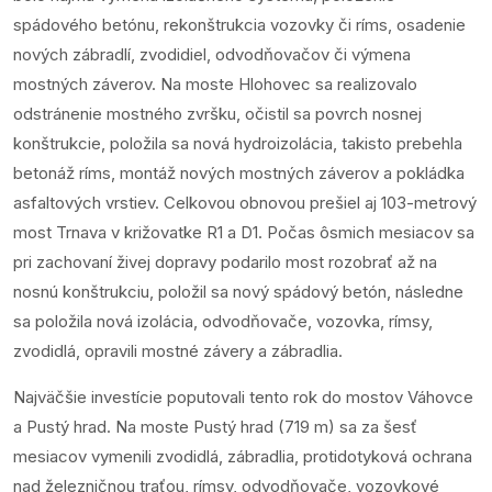
spádového betónu, rekonštrukcia vozovky či ríms, osadenie
nových zábradlí, zvodidiel, odvodňovačov či výmena
mostných záverov. Na moste Hlohovec sa realizovalo
odstránenie mostného zvršku, očistil sa povrch nosnej
konštrukcie, položila sa nová hydroizolácia, takisto prebehla
betonáž ríms, montáž nových mostných záverov a pokládka
asfaltových vrstiev. Celkovou obnovou prešiel aj 103-metrový
most Trnava v križovatke R1 a D1. Počas ôsmich mesiacov sa
pri zachovaní živej dopravy podarilo most rozobrať až na
nosnú konštrukciu, položil sa nový spádový betón, následne
sa položila nová izolácia, odvodňovače, vozovka, rímsy,
zvodidlá, opravili mostné závery a zábradlia.
Najväčšie investície poputovali tento rok do mostov Váhovce
a Pustý hrad. Na moste Pustý hrad (719 m) sa za šesť
mesiacov vymenili zvodidlá, zábradlia, protidotyková ochrana
nad železničnou traťou, rímsy, odvodňovače, vozovkové