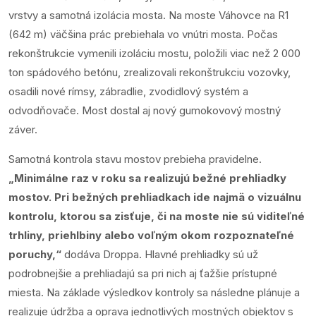
vrstvy a samotná izolácia mosta. Na moste Váhovce na R1
(642 m) väčšina prác prebiehala vo vnútri mosta. Počas
rekonštrukcie vymenili izoláciu mostu, položili viac než 2 000
ton spádového betónu, zrealizovali rekonštrukciu vozovky,
osadili nové rímsy, zábradlie, zvodidlový systém a
odvodňovače. Most dostal aj nový gumokovový mostný
záver.
Samotná kontrola stavu mostov prebieha pravidelne.
„Minimálne raz v roku sa realizujú bežné prehliadky
mostov. Pri bežných prehliadkach ide najmä o vizuálnu
kontrolu, ktorou sa zisťuje, či na moste nie sú viditeľné
trhliny, priehlbiny alebo voľným okom rozpoznateľné
poruchy,“
dodáva Droppa. Hlavné prehliadky sú už
podrobnejšie a prehliadajú sa pri nich aj ťažšie prístupné
miesta. Na základe výsledkov kontroly sa následne plánuje a
realizuje údržba a oprava jednotlivých mostných objektov s