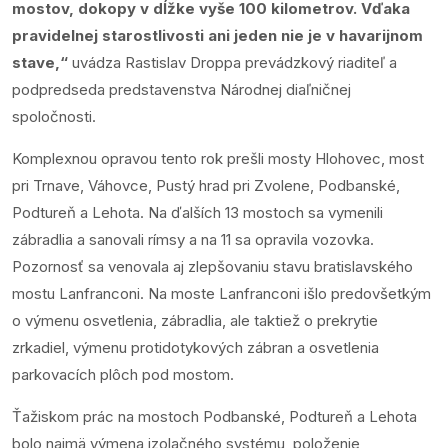
mostov, dokopy v dĺžke vyše 100 kilometrov. Vďaka
pravidelnej starostlivosti ani jeden nie je v havarijnom
stave,“
uvádza Rastislav Droppa prevádzkový riaditeľ a
podpredseda predstavenstva Národnej diaľničnej
spoločnosti.
Komplexnou opravou tento rok prešli mosty Hlohovec, most
pri Trnave, Váhovce, Pustý hrad pri Zvolene, Podbanské,
Podtureň a Lehota. Na ďalších 13 mostoch sa vymenili
zábradlia a sanovali rímsy a na 11 sa opravila vozovka.
Pozornosť sa venovala aj zlepšovaniu stavu bratislavského
mostu Lanfranconi. Na moste Lanfranconi išlo predovšetkým
o výmenu osvetlenia, zábradlia, ale taktiež o prekrytie
zrkadiel, výmenu protidotykových zábran a osvetlenia
parkovacích plôch pod mostom.
Ťažiskom prác na mostoch Podbanské, Podtureň a Lehota
bolo najmä výmena izolačného systému, položenie