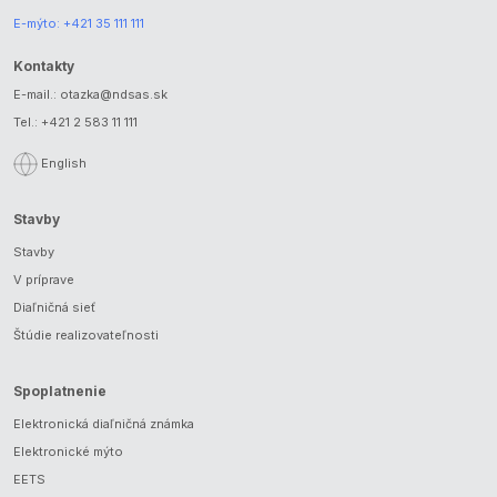
E-mýto:
+421 35 111 111
Kontakty
E-mail.:
otazka@ndsas.sk
Tel.:
+421 2 583 11 111
English
Stavby
Stavby
V príprave
Diaľničná sieť
Štúdie realizovateľnosti
Spoplatnenie
Elektronická diaľničná známka
Elektronické mýto
EETS