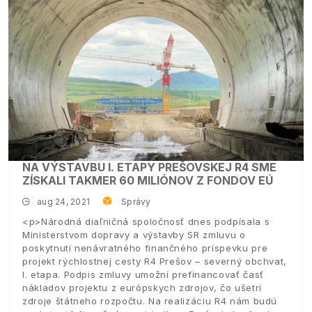
NA VÝSTAVBU I. ETAPY PREŠOVSKEJ R4 SME
ZÍSKALI TAKMER 60 MILIÓNOV Z FONDOV EÚ
aug 24, 2021
Správy
<p>Národná diaľničná spoločnosť dnes podpísala s
Ministerstvom dopravy a výstavby SR zmluvu o
poskytnutí nenávratného finančného príspevku pre
projekt rýchlostnej cesty R4 Prešov – severný obchvat,
I. etapa. Podpis zmluvy umožní prefinancovať časť
nákladov projektu z európskych zdrojov, čo ušetrí
zdroje štátneho rozpočtu. Na realizáciu R4 nám budú