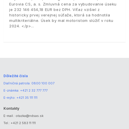
Eurovia CS, a. s. Zmluvná cena za vybudovanie úseku
je 232 146 454,18 EUR bez DPH. Víťaz vzišiel z
historicky prvej verejnej súťaže, ktorá sa hodnotila
multikriteriálne. Úsek by mal motoristom slúžiť v roku
2024. </p>
Dôležité čísla
Diaľničná patrola:
0800 100 007
E-známka:
+421 2 32 777 777
E-mýto:
+421 35 111 111
Kontakty
E-mail.:
otazka@ndsas.sk
Tel.:
+421 2 583 11 111