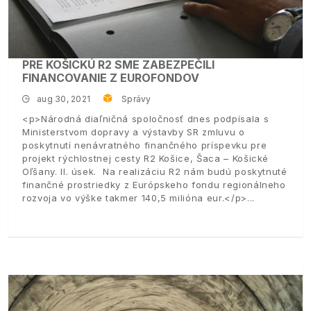
PRE KOŠICKÚ R2 SME ZABEZPEČILI
FINANCOVANIE Z EUROFONDOV
aug 30, 2021
Správy
<p>Národná diaľničná spoločnosť dnes podpísala s
Ministerstvom dopravy a výstavby SR zmluvu o
poskytnutí nenávratného finančného príspevku pre
projekt rýchlostnej cesty R2 Košice, Šaca – Košické
Oľšany. II. úsek. Na realizáciu R2 nám budú poskytnuté
finančné prostriedky z Európskeho fondu regionálneho
rozvoja vo výške takmer 140,5 milióna eur.</p>