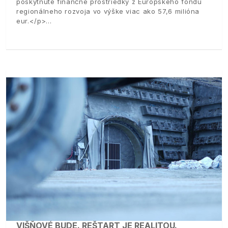
poskytnuté finančné prostriedky z Európskeho fondu
regionálneho rozvoja vo výške viac ako 57,6 milióna
eur.</p>
VIŠŇOVÉ BUDE. REŠTART JE REALITOU.