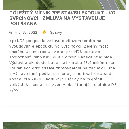
DÔLEŽITÝ MÍĽNIK PRE STAVBU EKODUKTU VO
SVRČINOVCI – ZMLUVA NA VÝSTAVBU JE
PODPÍSANÁ
máj 25, 2022
Správy
<p>NDS podpísala zmluvu s víťazom tendra na
vybudovanie ekoduktu vo Svrčinovci. Zelený most
umožňujúci migráciu zvierat pre NDS postavia
spoločnosť Váhostav SK a Combin Banská Štiavnica.
Výstavba ekoduktu bude stáť zhruba 13,6 milióna eur.
Stavenisko odovzdáme zhotoviteľovi na začiatku júna
a výstavba má podľa harmonogramu trvať zhruba do
konca leta 2023. Ekodukt je určený na migráciu
veľkých šeliem a inej zveri v okolí tunajšej diaľnice D3.
</p>