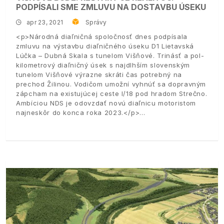
PODPÍSALI SME ZMLUVU NA DOSTAVBU ÚSEKU
apr 23, 2021
Správy
<p>Národná diaľničná spoločnosť dnes podpísala
zmluvu na výstavbu diaľničného úseku D1 Lietavská
Lúčka – Dubná Skala s tunelom Višňové. Trinásť a pol-
kilometrový diaľničný úsek s najdlhším slovenským
tunelom Višňové výrazne skráti čas potrebný na
prechod Žilinou. Vodičom umožní vyhnúť sa dopravným
zápcham na existujúcej ceste I/18 pod hradom Strečno.
Ambíciou NDS je odovzdať novú diaľnicu motoristom
najneskôr do konca roka 2023.</p>