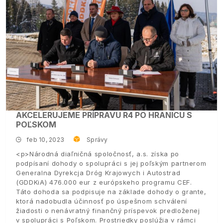
AKCELERUJEME PRÍPRAVU R4 PO HRANICU S
POĽSKOM
feb 10, 2023
Správy
<p>Národná diaľničná spoločnosť, a.s. získa po
podpísaní dohody o spolupráci s jej poľským partnerom
Generalna Dyrekcja Dróg Krajowych i Autostrad
(GDDKiA) 476.000 eur z európskeho programu CEF.
Táto dohoda sa podpisuje na základe dohody o grante,
ktorá nadobudla účinnosť po úspešnom schválení
žiadosti o nenávratný finančný príspevok predloženej
v spolupráci s Poľskom. Prostriedky poslúžia v rámci