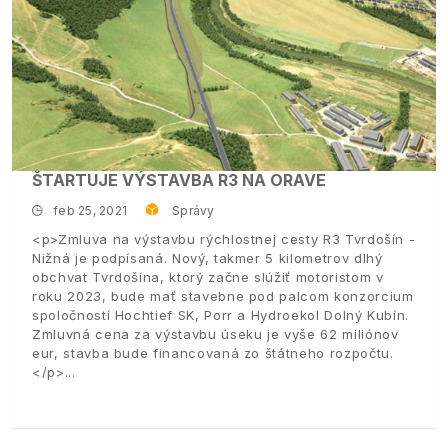
ŠTARTUJE VÝSTAVBA R3 NA ORAVE
feb 25, 2021
Správy
<p>Zmluva na výstavbu rýchlostnej cesty R3 Tvrdošín -
Nižná je podpísaná. Nový, takmer 5 kilometrov dlhý
obchvat Tvrdošína, ktorý začne slúžiť motoristom v
roku 2023, bude mať stavebne pod palcom konzorcium
spoločností Hochtief SK, Porr a Hydroekol Dolný Kubín.
Zmluvná cena za výstavbu úseku je vyše 62 miliónov
eur, stavba bude financovaná zo štátneho rozpočtu.
</p>