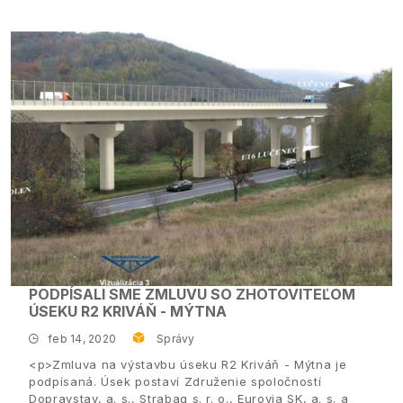
PODPÍSALI SME ZMLUVU SO ZHOTOVITEĽOM
ÚSEKU R2 KRIVÁŇ - MÝTNA
feb 14, 2020
Správy
<p>Zmluva na výstavbu úseku R2 Kriváň - Mýtna je
podpísaná. Úsek postaví Združenie spoločností
Dopravstav, a. s., Strabag s. r. o., Eurovia SK, a. s. a