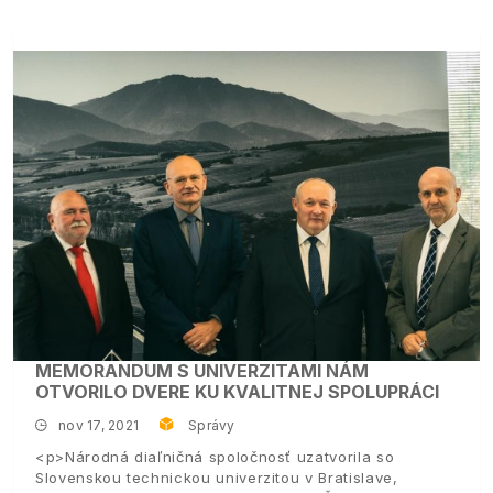
MEMORANDUM S UNIVERZITAMI NÁM
OTVORILO DVERE KU KVALITNEJ SPOLUPRÁCI
nov 17, 2021
Správy
<p>Národná diaľničná spoločnosť uzatvorila so
Slovenskou technickou univerzitou v Bratislave,