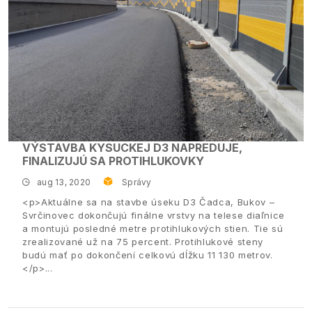
VÝSTAVBA KYSUCKEJ D3 NAPREDUJE,
FINALIZUJÚ SA PROTIHLUKOVKY
aug 13, 2020
Správy
<p>Aktuálne sa na stavbe úseku D3 Čadca, Bukov –
Svrčinovec dokončujú finálne vrstvy na telese diaľnice
a montujú posledné metre protihlukových stien. Tie sú
zrealizované už na 75 percent. Protihlukové steny
budú mať po dokončení celkovú dĺžku 11 130 metrov.
</p>