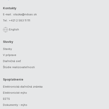
Kontakty
E-mail.:
otazka@ndsas.sk
Tel.:
+421 2 583 11 111
English
Stavby
Stavby
V príprave
Diaľničná sieť
Štúdie realizovateľnosti
Spoplatnenie
Elektronická diaľničná známka
Elektronické mýto
EETS
Dokumenty - mýto