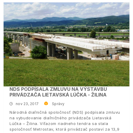
NDS PODPÍSALA ZMLUVU NA VÝSTAVBU
PRIVÁDZAČA LIETAVSKÁ LÚČKA - ŽILINA
nov 23, 2017
Správy
Národná diaľničná spoločnosť (NDS) podpísala zmluvu
na vybudovanie diaľničného privádzača Lietavská
Lúčka – Žilina. Víťazom riadneho tendra sa stala
spoločnosť Metrostav, ktorá privádzač postaví za 13,9