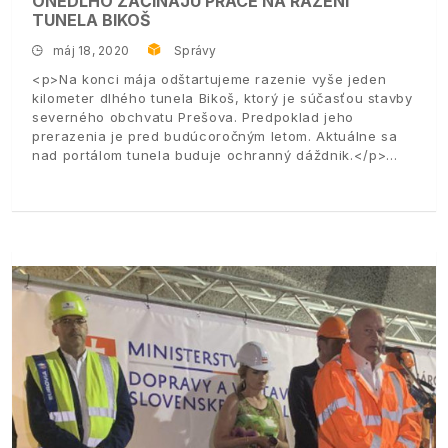
ONEDLHO ZAČÍNAJÚ PRÁCE NA RAZENÍ
TUNELA BIKOŠ
máj 18, 2020
Správy
<p>Na konci mája odštartujeme razenie vyše jeden
kilometer dlhého tunela Bikoš, ktorý je súčasťou stavby
severného obchvatu Prešova. Predpoklad jeho
prerazenia je pred budúcoročným letom. Aktuálne sa
nad portálom tunela buduje ochranný dáždnik.</p>