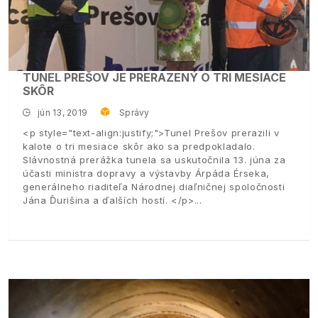
TUNEL PREŠOV JE PRERAZENÝ O TRI MESIACE
SKÔR
jún 13, 2019
Správy
<p style="text-align:justify;">Tunel Prešov prerazili v
kalote o tri mesiace skôr ako sa predpokladalo.
Slávnostná prerážka tunela sa uskutočnila 13. júna za
účasti ministra dopravy a výstavby Árpáda Érseka,
generálneho riaditeľa Národnej diaľničnej spoločnosti
Jána Ďurišina a ďalších hostí. </p>