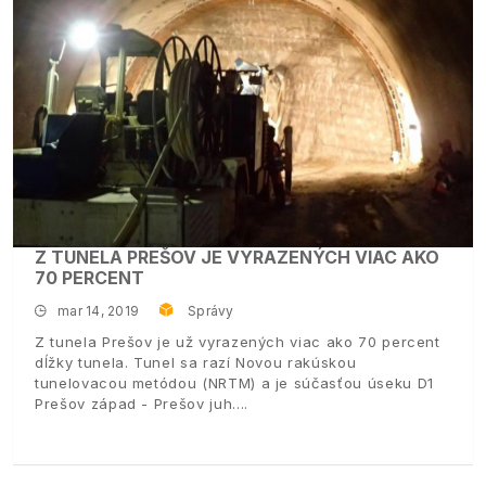
Z TUNELA PREŠOV JE VYRAZENÝCH VIAC AKO
70 PERCENT
mar 14, 2019
Správy
Z tunela Prešov je už vyrazených viac ako 70 percent
dĺžky tunela. Tunel sa razí Novou rakúskou
tunelovacou metódou (NRTM) a je súčasťou úseku D1
Prešov západ - Prešov juh.