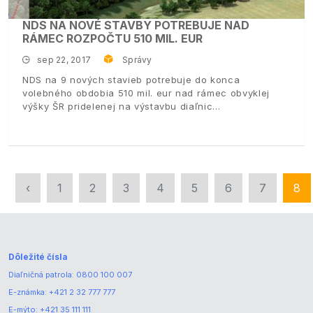
NDS NA NOVÉ STAVBY POTREBUJE NAD
RÁMEC ROZPOČTU 510 MIL. EUR
sep 22, 2017
Správy
NDS na 9 nových stavieb potrebuje do konca
volebného obdobia 510 mil. eur nad rámec obvyklej
výšky ŠR pridelenej na výstavbu diaľnic
‹
1
2
3
4
5
6
7
8
Dôležité čísla
Diaľničná patrola:
0800 100 007
E-známka:
+421 2 32 777 777
E-mýto:
+421 35 111 111