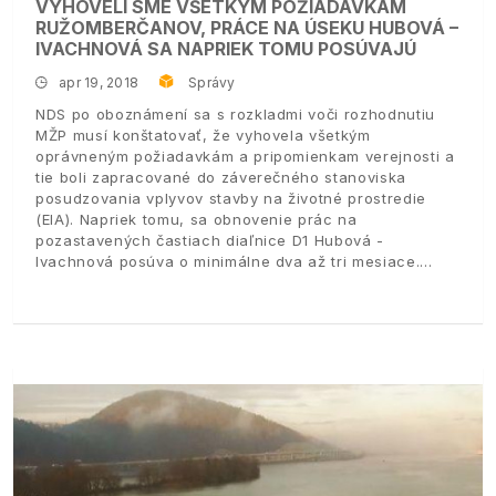
VYHOVELI SME VŠETKÝM POŽIADAVKÁM
RUŽOMBERČANOV, PRÁCE NA ÚSEKU HUBOVÁ –
IVACHNOVÁ SA NAPRIEK TOMU POSÚVAJÚ
apr 19, 2018
Správy
NDS po oboznámení sa s rozkladmi voči rozhodnutiu
MŽP musí konštatovať, že vyhovela všetkým
oprávneným požiadavkám a pripomienkam verejnosti a
tie boli zapracované do záverečného stanoviska
posudzovania vplyvov stavby na životné prostredie
(EIA). Napriek tomu, sa obnovenie prác na
pozastavených častiach diaľnice D1 Hubová -
Ivachnová posúva o minimálne dva až tri mesiace.