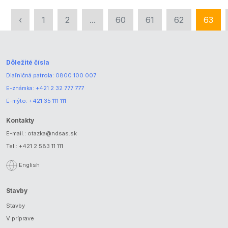
‹
1
2
...
60
61
62
63
Dôležité čísla
Diaľničná patrola:
0800 100 007
E-známka:
+421 2 32 777 777
E-mýto:
+421 35 111 111
Kontakty
E-mail.:
otazka@ndsas.sk
Tel.:
+421 2 583 11 111
English
Stavby
Stavby
V príprave