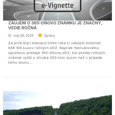
ZÁUJEM O 365-DŇOVÚ ZNÁMKU JE ZNAČNÝ,
VEDIE ROČNÁ
máj 28, 2020
Správy
Za prvé štyri mesiace tohto roka si zakúpili motoristi
668 106 kusov ročných eDZ. Napriek februárovému
spusteniu predaja 365-dňovej eDZ, bol predaj ročných
známok vyšší o zhruba 350-tisíc kusov než v prípade
tohto druhu.