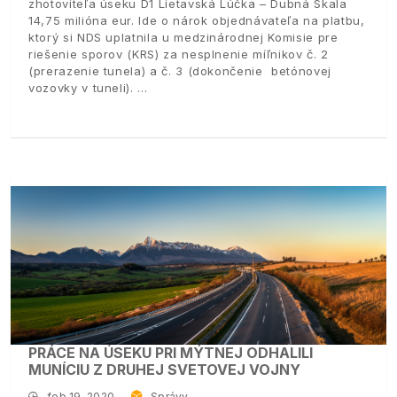
zhotoviteľa úseku D1 Lietavská Lúčka – Dubná Skala
14,75 milióna eur. Ide o nárok objednávateľa na platbu,
ktorý si NDS uplatnila u medzinárodnej Komisie pre
riešenie sporov (KRS) za nesplnenie míľnikov č. 2
(prerazenie tunela) a č. 3 (dokončenie betónovej
vozovky v tuneli).
PRÁCE NA ÚSEKU PRI MÝTNEJ ODHALILI
MUNÍCIU Z DRUHEJ SVETOVEJ VOJNY
feb 19, 2020
Správy