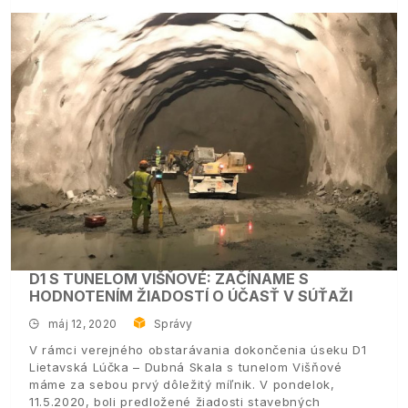
D1 S TUNELOM VIŠŇOVÉ: ZAČÍNAME S
HODNOTENÍM ŽIADOSTÍ O ÚČASŤ V SÚŤAŽI
máj 12, 2020
Správy
V rámci verejného obstarávania dokončenia úseku D1
Lietavská Lúčka – Dubná Skala s tunelom Višňové
máme za sebou prvý dôležitý míľnik. V pondelok,
11.5.2020, boli predložené žiadosti stavebných