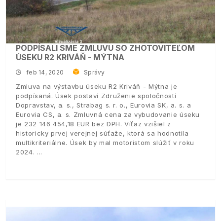
PODPÍSALI SME ZMLUVU SO ZHOTOVITEĽOM
ÚSEKU R2 KRIVÁŇ - MÝTNA
feb 14, 2020
Správy
Zmluva na výstavbu úseku R2 Kriváň - Mýtna je
podpísaná. Úsek postaví Združenie spoločností
Dopravstav, a. s., Strabag s. r. o., Eurovia SK, a. s. a
Eurovia CS, a. s. Zmluvná cena za vybudovanie úseku
je 232 146 454,18 EUR bez DPH. Víťaz vzišiel z
historicky prvej verejnej súťaže, ktorá sa hodnotila
multikriteriálne. Úsek by mal motoristom slúžiť v roku
2024.