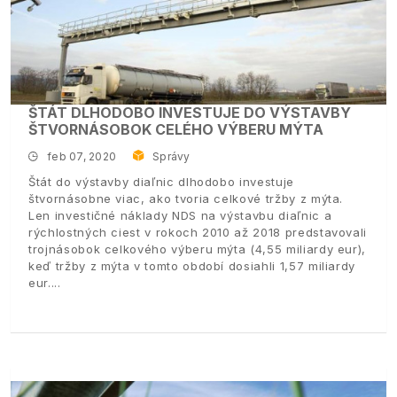
ŠTÁT DLHODOBO INVESTUJE DO VÝSTAVBY
ŠTVORNÁSOBOK CELÉHO VÝBERU MÝTA
feb 07, 2020
Správy
Štát do výstavby diaľnic dlhodobo investuje
štvornásobne viac, ako tvoria celkové tržby z mýta.
Len investičné náklady NDS na výstavbu diaľnic a
rýchlostných ciest v rokoch 2010 až 2018 predstavovali
trojnásobok celkového výberu mýta (4,55 miliardy eur),
keď tržby z mýta v tomto období dosiahli 1,57 miliardy
eur.