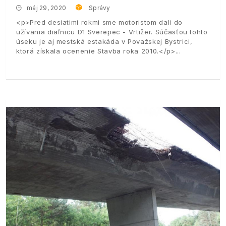
máj 29, 2020
Správy
<p>Pred desiatimi rokmi sme motoristom dali do
užívania diaľnicu D1 Sverepec - Vrtižer. Súčasťou tohto
úseku je aj mestská estakáda v Považskej Bystrici,
ktorá získala ocenenie Stavba roka 2010.</p>