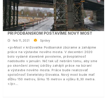
PRI PODBANSKOM POSTAVÍME NOVÝ MOST
feb 11, 2021
Správy
<p>Most v križovatke Podbanské zbúrame a zahájime
práce na výstavbe nového mosta. V decembri 2020
bolo vydané stavebné povolenie, právoplatnosť
nadobudlo v januári. Nič tak už nebráni tomu, aby sme
po skončení zimnej údržby zahájili práce na búraní
a výstavbe nového mosta. Práce bude realizovať
spoločnosť Swietelsky-Slovakia. Nový most bude mať
dĺžku 150 metrov, šírku 15 metrov a výšku 8,30 metra.
</p>