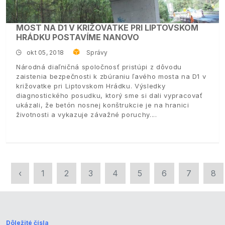
MOST NA D1 V KRIŽOVATKE PRI LIPTOVSKOM
HRÁDKU POSTAVÍME NANOVO
okt 05, 2018
Správy
Národná diaľničná spoločnosť pristúpi z dôvodu
zaistenia bezpečnosti k zbúraniu ľavého mosta na D1 v
križovatke pri Liptovskom Hrádku. Výsledky
diagnostického posudku, ktorý sme si dali vypracovať
ukázali, že betón nosnej konštrukcie je na hranici
životnosti a vykazuje závažné poruchy.
‹
1
2
3
4
5
6
7
8
Dôležité čísla