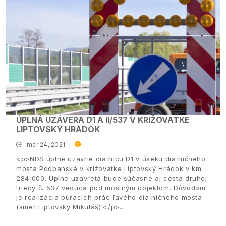
ÚPLNÁ UZÁVERA D1 A II/537 V KRIŽOVATKE
LIPTOVSKÝ HRÁDOK
mar 24, 2021
<p>NDS úplne uzavrie diaľnicu D1 v úseku diaľničného
mosta Podbanské v križovatke Liptovský Hrádok v km
284,000. Úplne uzavretá bude súčasne aj cesta druhej
triedy č. 537 vedúca pod mostným objektom. Dôvodom
je realizácia búracích prác ľavého diaľničného mosta
(smer Liptovský Mikuláš).</p>