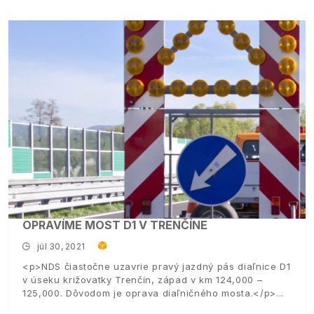
OPRAVÍME MOST D1 V TRENČÍNE
júl 30, 2021
<p>NDS čiastočne uzavrie pravý jazdný pás diaľnice D1
v úseku križovatky Trenčín, západ v km 124,000 –
125,000. Dôvodom je oprava diaľničného mosta.</p>