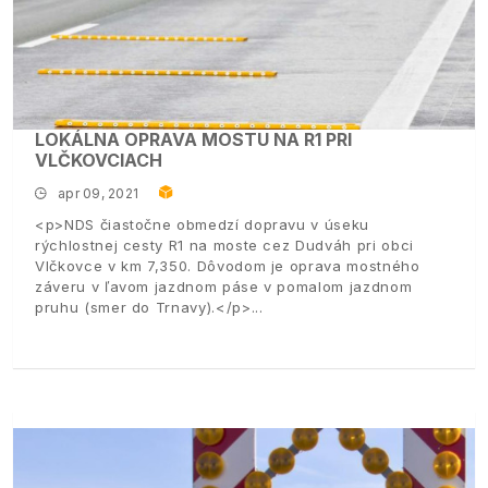
LOKÁLNA OPRAVA MOSTU NA R1 PRI
VLČKOVCIACH
apr 09, 2021
<p>NDS čiastočne obmedzí dopravu v úseku
rýchlostnej cesty R1 na moste cez Dudváh pri obci
Vlčkovce v km 7,350. Dôvodom je oprava mostného
záveru v ľavom jazdnom páse v pomalom jazdnom
pruhu (smer do Trnavy).</p>