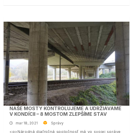
NAŠE MOSTY KONTROLUJEME A UDRŽIAVAME
V KONDÍCII – 8 MOSTOM ZLEPŠÍME STAV
mar 18, 2021
Správy
<p>Národná diaľničná spoločnosť má vo svojej správe