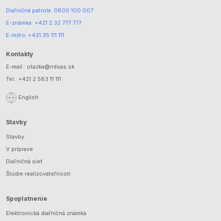
Diaľničná patrola:
0800 100 007
E-známka:
+421 2 32 777 777
E-mýto:
+421 35 111 111
Kontakty
E-mail.:
otazka@ndsas.sk
Tel.:
+421 2 583 11 111
English
Stavby
Stavby
V príprave
Diaľničná sieť
Štúdie realizovateľnosti
Spoplatnenie
Elektronická diaľničná známka