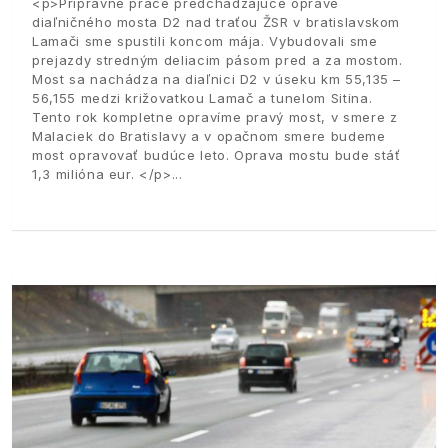
<p>Prípravné práce predchádzajúce oprave
diaľničného mosta D2 nad traťou ŽSR v bratislavskom
Lamači sme spustili koncom mája. Vybudovali sme
prejazdy stredným deliacim pásom pred a za mostom.
Most sa nachádza na diaľnici D2 v úseku km 55,135 –
56,155 medzi križovatkou Lamač a tunelom Sitina.
Tento rok kompletne opravíme pravý most, v smere z
Malaciek do Bratislavy a v opačnom smere budeme
most opravovať budúce leto. Oprava mostu bude stáť
1,3 milióna eur. </p>