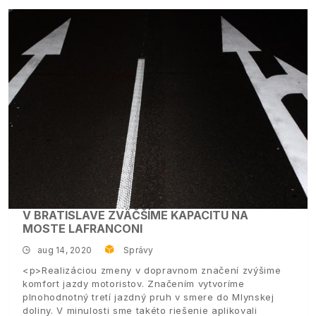
V BRATISLAVE ZVÄČŠÍME KAPACITU NA
MOSTE LAFRANCONI
aug 14, 2020
Správy
<p>Realizáciou zmeny v dopravnom značení zvýšime
komfort jazdy motoristov. Značením vytvoríme
plnohodnotný tretí jazdný pruh v smere do Mlynskej
doliny. V minulosti sme takéto riešenie aplikovali