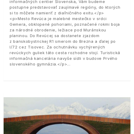
informačných centier Slovenska, Vám budeme
postupne predstavovať zaujímavé regióny, do ktorých
si to môžete namieriť z diaľničného exitu.</p>
<p>Mesto Revúca je malebné mestečko v srdci
Gemera, obklopené pohoriami, poznačené rokmi boja
za národné obrodenie, ležiace pod Muránskou
planinou. Do Revúcej sa dostanete zjazdom
z banskobystrickej R1 smerom do Brezna a ďalej po
I/72 cez Tisovec. Za ochutnávku vychýrených
revúckych guliek táto cesta rozhodne stojí. Turistická
informačná kancelária navyše sídli v budove Prvého
slovenského gymnázia.</p>