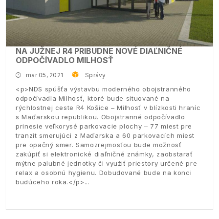
NA JUŽNEJ R4 PRIBUDNE NOVÉ DIAĽNIČNÉ
ODPOČÍVADLO MILHOSŤ
mar 05, 2021
Správy
<p>NDS spúšťa výstavbu moderného obojstranného
odpočívadla Milhosť, ktoré bude situované na
rýchlostnej ceste R4 Košice – Milhosť v blízkosti hraníc
s Maďarskou republikou. Obojstranné odpočívadlo
prinesie veľkorysé parkovacie plochy – 77 miest pre
tranzit smerujúci z Maďarska a 60 parkovacích miest
pre opačný smer. Samozrejmosťou bude možnosť
zakúpiť si elektronické diaľničné známky, zaobstarať
mýtne palubné jednotky či využiť priestory určené pre
relax a osobnú hygienu. Dobudované bude na konci
budúceho roka.</p>