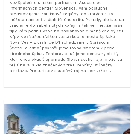
<p>Spoločne s našim partnerom, Asociáciou
informačných centier Slovenska, Vám postupne
predstavujeme zaujímavé regióny, do ktorých si to
môžete namieriť z diaľničného exitu. Pomaly, ale isto sa
vraciame do zabehnutých koľají, a tak veríme, že naše
tipy Vám padnú vhod na naplánovanie menšieho výletu.
</p> <p>Našou ďalšou zastávkou je mesto Spišská
Nová Ves – z diaľnice D1 schádzame v Spišskom
Štvrtku a odtiaľ pokračujeme rovno smerom k perle
stredného Spiša. Tentoraz si užijeme centrum, ale tí,
ktorí chcú okúsiť aj prírodu Slovenského raja, môžu sa
tešiť na 300 km značených trás, rebríky, stúpačky
a reťaze. Pre turistov skutočný raj na zemi.</p>