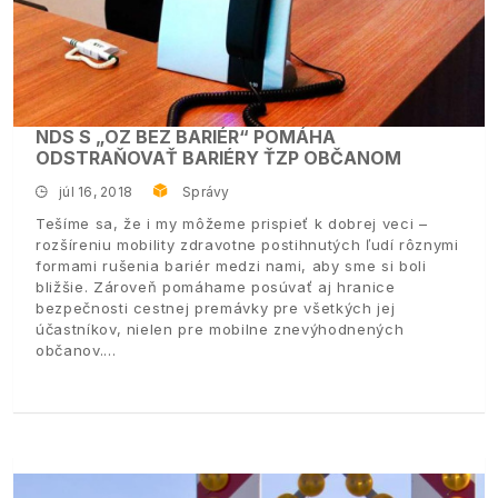
NDS S „OZ BEZ BARIÉR“ POMÁHA
ODSTRAŇOVAŤ BARIÉRY ŤZP OBČANOM
júl 16, 2018
Správy
Tešíme sa, že i my môžeme prispieť k dobrej veci –
rozšíreniu mobility zdravotne postihnutých ľudí rôznymi
formami rušenia bariér medzi nami, aby sme si boli
bližšie. Zároveň pomáhame posúvať aj hranice
bezpečnosti cestnej premávky pre všetkých jej
účastníkov, nielen pre mobilne znevýhodnených
občanov.