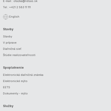
E-mail.:
otazka@ndsas.sk
Tel.:
+421 2 583 11 111
English
Stavby
Stavby
V príprave
Diaľničná sieť
Štúdie realizovateľnosti
Spoplatnenie
Elektronická diaľničná známka
Elektronické mýto
EETS
Dokumenty - mýto
Služby