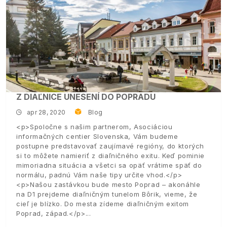
Z DIAĽNICE UNESENÍ DO POPRADU
apr 28, 2020
Blog
<p>Spoločne s našim partnerom, Asociáciou
informačných centier Slovenska, Vám budeme
postupne predstavovať zaujímavé regióny, do ktorých
si to môžete namieriť z diaľničného exitu. Keď pominie
mimoriadna situácia a všetci sa opäť vrátime späť do
normálu, padnú Vám naše tipy určite vhod.</p>
<p>Našou zastávkou bude mesto Poprad – akonáhle
na D1 prejdeme diaľničným tunelom Bôrik, vieme, že
cieľ je blízko. Do mesta zídeme diaľničným exitom
Poprad, západ.</p>