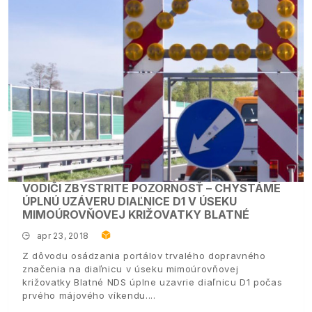
VODIČI ZBYSTRITE POZORNOSŤ – CHYSTÁME
ÚPLNÚ UZÁVERU DIAĽNICE D1 V ÚSEKU
MIMOÚROVŇOVEJ KRIŽOVATKY BLATNÉ
apr 23, 2018
Z dôvodu osádzania portálov trvalého dopravného
značenia na diaľnicu v úseku mimoúrovňovej
križovatky Blatné NDS úplne uzavrie diaľnicu D1 počas
prvého májového víkendu.