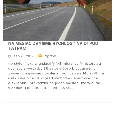
NA MESIAC ZVÝŠIME RÝCHLOSŤ NA D1 POD
TATRAMI
sep 23, 2019
Správy
<p style="text-align:justify;">Z iniciatívy Ministerstva
dopravy a výstavby SR sa pristúpilo k dočasnému
zvýšeniu najvyššej dovolenej rýchlosti na 140 km/h na
úseku diaľnice D1 Poprad východ – Beharovce. Ide
o skúšobnú prevádzku na jeden mesiac, ktorá bude
v období 1.10.2019 – 31.10.2019.</p>