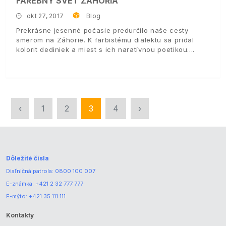
FAREBNÝ SVET ZÁHORIA
okt 27, 2017
Blog
Prekrásne jesenné počasie predurčilo naše cesty
smerom na Záhorie. K farbistému dialektu sa pridal
kolorit dediniek a miest s ich naratívnou poetikou.
‹
1
2
3
4
›
Dôležité čísla
Diaľničná patrola:
0800 100 007
E-známka:
+421 2 32 777 777
E-mýto:
+421 35 111 111
Kontakty