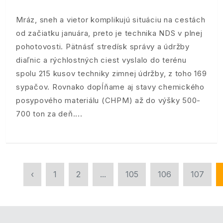
Mráz, sneh a vietor komplikujú situáciu na cestách
od začiatku januára, preto je technika NDS v plnej
pohotovosti. Pätnásť stredísk správy a údržby
diaľnic a rýchlostných ciest vyslalo do terénu
spolu 215 kusov techniky zimnej údržby, z toho 169
sypačov. Rovnako dopĺňame aj stavy chemického
posypového materiálu (CHPM) až do výšky 500-
700 ton za deň.
‹
1
2
...
105
106
107