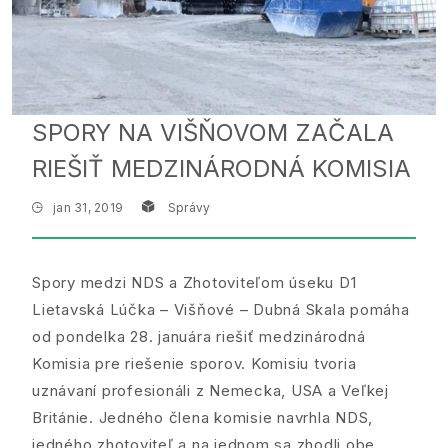
SPORY NA VIŠŇOVOM ZAČALA
RIEŠIŤ MEDZINÁRODNÁ KOMISIA
jan 31, 2019
Správy
Spory medzi NDS a Zhotoviteľom úseku D1
Lietavská Lúčka – Višňové – Dubná Skala pomáha
od pondelka 28. januára riešiť medzinárodná
Komisia pre riešenie sporov. Komisiu tvoria
uznávaní profesionáli z Nemecka, USA a Veľkej
Británie. Jedného člena komisie navrhla NDS,
jedného zhotoviteľ a na jednom sa zhodli obe