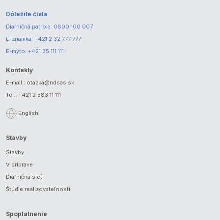
Dôležité čísla
Diaľničná patrola:
0800 100 007
E-známka:
+421 2 32 777 777
E-mýto:
+421 35 111 111
Kontakty
E-mail.:
otazka@ndsas.sk
Tel.:
+421 2 583 11 111
English
Stavby
Stavby
V príprave
Diaľničná sieť
Štúdie realizovateľnosti
Spoplatnenie