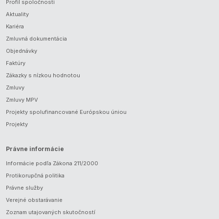
Profil spoločnosti
Aktuality
Kariéra
Zmluvná dokumentácia
Objednávky
Faktúry
Zákazky s nízkou hodnotou
Zmluvy
Zmluvy MPV
Projekty spolufinancované Európskou úniou
Projekty
Právne informácie
Informácie podľa Zákona 211/2000
Protikorupčná politika
Právne služby
Verejné obstarávanie
Zoznam utajovaných skutočností