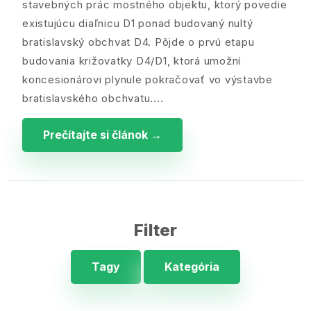
stavebných prác mostného objektu, ktorý povedie
existujúcu diaľnicu D1 ponad budovaný nultý
bratislavský obchvat D4. Pôjde o prvú etapu
budovania križovatky D4/D1, ktorá umožní
koncesionárovi plynule pokračovať vo výstavbe
bratislavského obchvatu.
Prečítajte si článok →
Filter
Tagy
Kategória