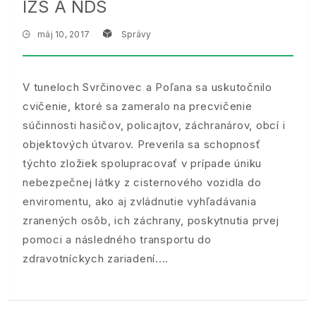
IZS A NDS
máj 10, 2017
Správy
V tuneloch Svrčinovec a Poľana sa uskutočnilo
cvičenie, ktoré sa zameralo na precvičenie
súčinnosti hasičov, policajtov, záchranárov, obcí i
objektových útvarov. Preverila sa schopnosť
týchto zložiek spolupracovať v prípade úniku
nebezpečnej látky z cisternového vozidla do
enviromentu, ako aj zvládnutie vyhľadávania
zranených osôb, ich záchrany, poskytnutia prvej
pomoci a následného transportu do
zdravotníckych zariadení.