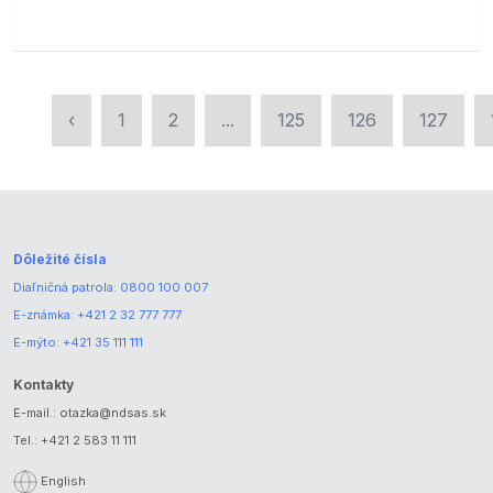
‹
1
2
...
125
126
127
Dôležité čísla
Diaľničná patrola:
0800 100 007
E-známka:
+421 2 32 777 777
E-mýto:
+421 35 111 111
Kontakty
E-mail.:
otazka@ndsas.sk
Tel.:
+421 2 583 11 111
English