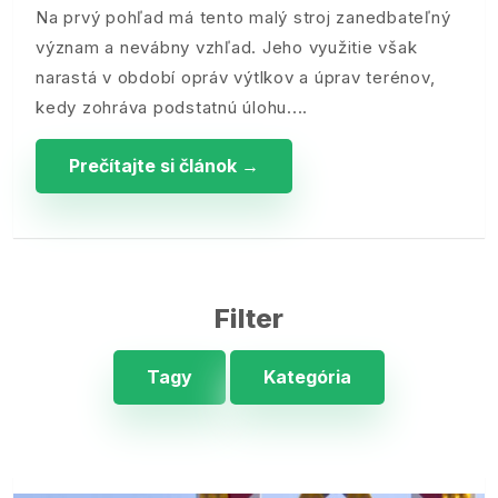
Na prvý pohľad má tento malý stroj zanedbateľný
význam a nevábny vzhľad. Jeho využitie však
narastá v období opráv výtlkov a úprav terénov,
kedy zohráva podstatnú úlohu.
Prečítajte si článok →
Filter
Tagy
Kategória