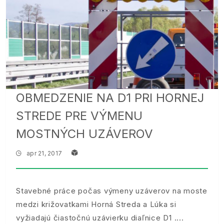
OBMEDZENIE NA D1 PRI HORNEJ
STREDE PRE VÝMENU
MOSTNÝCH UZÁVEROV
apr 21, 2017
Stavebné práce počas výmeny uzáverov na moste
medzi križovatkami Horná Streda a Lúka si
vyžiadajú čiastočnú uzávierku diaľnice D1 .