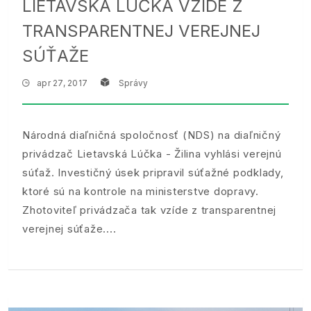
LIETAVSKÁ LÚČKA VZÍDE Z
TRANSPARENTNEJ VEREJNEJ
SÚŤAŽE
apr 27, 2017
Správy
Národná diaľničná spoločnosť (NDS) na diaľničný
privádzač Lietavská Lúčka - Žilina vyhlási verejnú
súťaž. Investičný úsek pripravil súťažné podklady,
ktoré sú na kontrole na ministerstve dopravy.
Zhotoviteľ privádzača tak vzíde z transparentnej
verejnej súťaže.